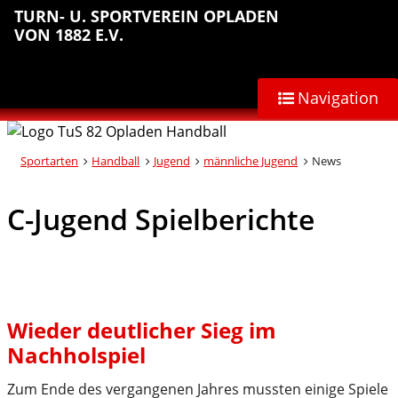
Sprungmarken
Inhalt
Hauptnavigation
Abteilungsnavigation
Fußbereich
TURN- U. SPORTVEREIN OPLADEN
anspringen
anspringen
anspringen
anspringen
VON 1882 E.V.
Navigation
Sportarten
Handball
Jugend
männliche Jugend
News
C-Jugend Spielberichte
Wieder deutlicher Sieg im
Nachholspiel
Zum Ende des vergangenen Jahres mussten einige Spiele