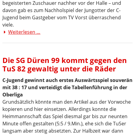
begeisterten Zuschauer nachher vor der Halle – und
davon gab es zum Nachholspiel der Jungotter der C-
Jugend beim Gastgeber vom TV Vorst überraschend
viele.
Weiterlesen …
WAS
FÜR
EIN
GEILES
Die SG Düren 99 kommt gegen den
SPIEL...
TuS 82 gewaltig unter die Räder
C-
Jugend
C-Jugend gewinnt auch erstes Auswärtsspiel souverän
gibt
mit 38 : 17 und verteidigt die Tabellenführung in der
zwei
Oberliga
Punkte
Grundsätzlich könnte man den Artikel aus der Vorwoche
ab,
kopieren und hier einsetzen. Allerdings konnte die
gewinnt
Heimmannschaft das Spiel diesmal gar bis zur neunten
aber
Minute offen gestalten (5:5 / 9.Min.), ehe sich die TuSer
an
langsam aber stetig absetzten. Zur Halbzeit war dann
Selbstvertrauen