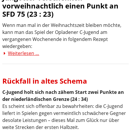
vorweihnachtlich einen Punkt an
auch
im
SFD 75 (23 : 23)
Rückspiel
Wenn man mal in der Weihnachtszeit bleiben möchte,
deutlich
kann man das Spiel der Opladener C-Jugend am
vergangenen Wochenende in folgendem Rezept
wiedergeben:
Weiterlesen …
...und
täglich
grüßt
das
Rückfall in altes Schema
Murmeltier
C-Jugend holt sich nach zähem Start zwei Punkte an
der niederländischen Grenze (24 : 34)
Es scheint sich offenbar zu bewahrheiten: die C-Jugend
liefert in Spielen gegen vermeintlich schwächere Gegner
desolate Leistungen – dieses Mal zum Glück nur über
weite Strecken der ersten Halbzeit.