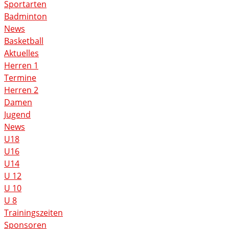
Sportarten
Badminton
News
Basketball
Aktuelles
Herren 1
Termine
Herren 2
Damen
Jugend
News
U18
U16
U14
U 12
U 10
U 8
Trainingszeiten
Sponsoren