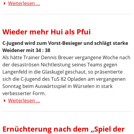
Weiterlesen …
Rückfall
in
altes
Schema
Wieder mehr Hui als Pfui
C-Jugend wird zum Vorst-Besieger und schlägt starke
Weidener mit 34 : 38
Als hätte Trainer Dennis Breuer vergangene Woche nach
der desaströsen Nichtleistung seines Teams gegen
Langenfeld in die Glaskugel geschaut, so präsentierte
sich die C-Jugend des TuS 82 Opladen am vergangenen
Sonntag beim Auswärtsspiel in Würselen in stark
verbesserter Form.
Weiterlesen …
Wieder
mehr
Hui
als
Ernüchterung nach dem „Spiel der
Pfui