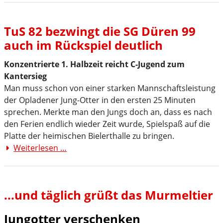
zum
Auswärtssieg
TuS 82 bezwingt die SG Düren 99
auch im Rückspiel deutlich
Konzentrierte 1. Halbzeit reicht C-Jugend zum
Kantersieg
Man muss schon von einer starken Mannschaftsleistung
der Opladener Jung-Otter in den ersten 25 Minuten
sprechen. Merkte man den Jungs doch an, dass es nach
den Ferien endlich wieder Zeit wurde, Spielspaß auf die
Platte der heimischen Bielerthalle zu bringen.
Weiterlesen …
TuS
82
bezwingt
die
...und täglich grüßt das Murmeltier
SG
Düren
Jungotter verschenken
99