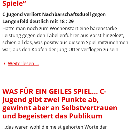
Spiele“
C-Jugend verliert Nachbarschaftsduell gegen
Langenfeld deutlich mit 18 : 29
Hatte man noch zum Wochenstart eine bärenstarke
Leistung gegen den Tabellenführer aus Vorst hingelegt,
schien all das, was positiv aus diesem Spiel mitzunehmen
war, aus den Köpfen der Jung-Otter verflogen zu sein.
Weiterlesen …
Ernüchterung
nach
dem
„Spiel
WAS FÜR EIN GEILES SPIEL... C-
der
Jugend gibt zwei Punkte ab,
Spiele“
gewinnt aber an Selbstvertrauen
und begeistert das Publikum
...das waren wohl die meist gehörten Worte der