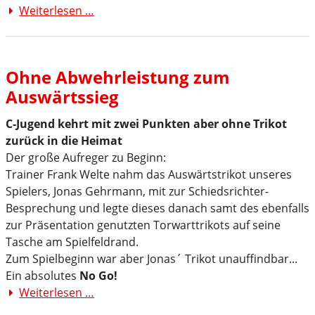
Weiterlesen …
Duplizität
der
Ereignisse
–
Ohne Abwehrleistung zum
doch
Auswärtssieg
diesmal
mit
C-Jugend kehrt mit zwei Punkten aber ohne Trikot
Happy
zurück in die Heimat
End
Der große Aufreger zu Beginn:
Trainer Frank Welte nahm das Auswärtstrikot unseres
Spielers, Jonas Gehrmann, mit zur Schiedsrichter-
Besprechung und legte dieses danach samt des ebenfalls
zur Präsentation genutzten Torwarttrikots auf seine
Tasche am Spielfeldrand.
Zum Spielbeginn war aber Jonas´ Trikot unauffindbar...
Ein absolutes
No Go!
Weiterlesen …
Ohne
Abwehrleistung