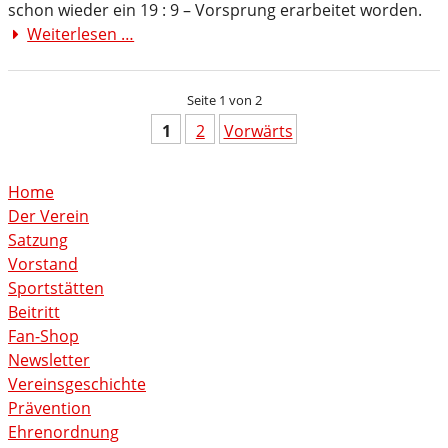
schon wieder ein 19 : 9 – Vorsprung erarbeitet worden.
und
Weiterlesen …
Die
begeistert
SG
das
Düren
Publikum
Seite 1 von 2
99
kommt
1
2
Vorwärts
gegen
den
Home
TuS
Der Verein
82
Satzung
gewaltig
Vorstand
unter
Sportstätten
die
Beitritt
Räder
Fan-Shop
Newsletter
Vereinsgeschichte
Prävention
Ehrenordnung