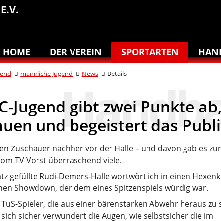
E.V.
HOME
DER VEREIN
SPORTARTEN
HAN
gend
männliche Jugend
News
Details
C-Jugend gibt zwei Punkte ab
auen und begeistert das Pub
rten Zuschauer nachher vor der Halle – und davon gab es z
vom TV Vorst überraschend viele.
latz gefüllte Rudi-Demers-Halle wortwörtlich in einen Hexenk
inen Showdown, der dem eines Spitzenspiels würdig war.
 TuS-Spieler, die aus einer bärenstarken Abwehr heraus zu
ich sicher verwundert die Augen, wie selbstsicher die im