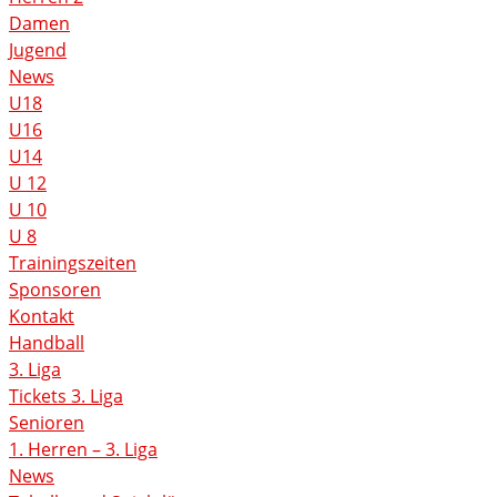
Damen
Jugend
News
U18
U16
U14
U 12
U 10
U 8
Trainingszeiten
Sponsoren
Kontakt
Handball
3. Liga
Tickets 3. Liga
Senioren
1. Herren – 3. Liga
News