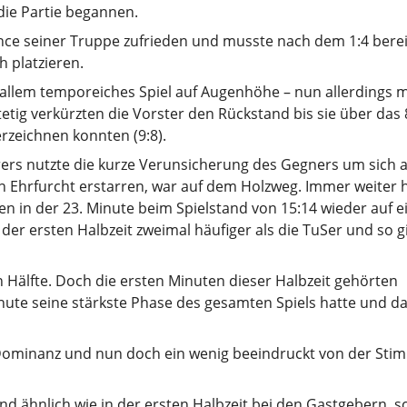
 die Partie begannen.
nce seiner Truppe zufrieden und musste nach dem 1:4 berei
 platzieren.
 allem temporeiches Spiel auf Augenhöhe – nun allerdings m
tig verkürzten die Vorster den Rückstand bis sie über das 8
erzeichnen konnten (9:8).
rers nutzte die kurze Verunsicherung des Gegners um sich a
 Ehrfurcht erstarren, war auf dem Holzweg. Immer weiter h
 in der 23. Minute beim Spielstand von 15:14 wieder auf e
der ersten Halbzeit zweimal häufiger als die TuSer und so g
Hälfte. Doch die ersten Minuten dieser Halbzeit gehörten
Minute seine stärkste Phase des gesamten Spiels hatte und d
 Dominanz und nun doch ein wenig beeindruckt von der Sti
nd ähnlich wie in der ersten Halbzeit bei den Gastgebern, s