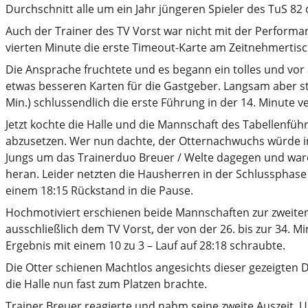
Durchschnitt alle um ein Jahr jüngeren Spieler des TuS 82
Auch der Trainer des TV Vorst war nicht mit der Performa
vierten Minute die erste Timeout-Karte am Zeitnehmertisch
Die Ansprache fruchtete und es begann ein tolles und vor
etwas besseren Karten für die Gastgeber. Langsam aber ste
Min.) schlussendlich die erste Führung in der 14. Minute v
Jetzt kochte die Halle und die Mannschaft des Tabellenfüh
abzusetzen. Wer nun dachte, der Otternachwuchs würde in
Jungs um das Trainerduo Breuer / Welte dagegen und waren
heran. Leider netzten die Hausherren in der Schlussphase 
einem 18:15 Rückstand in die Pause.
Hochmotiviert erschienen beide Mannschaften zur zweiten 
ausschließlich dem TV Vorst, der von der 26. bis zur 34. 
Ergebnis mit einem 10 zu 3 – Lauf auf 28:18 schraubte.
Die Otter schienen Machtlos angesichts dieser gezeigten
die Halle nun fast zum Platzen brachte.
Trainer Breuer reagierte und nahm seine zweite Auszeit. U