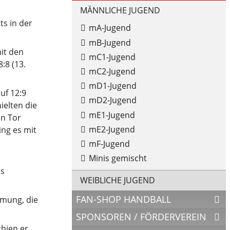
MÄNNLICHE JUGEND
ts in der
mA-Jugend
mB-Jugend
it den
mC1-Jugend
:8 (13.
mC2-Jugend
mD1-Jugend
uf 12:9
mD2-Jugend
ielten die
mE1-Jugend
in Tor
mE2-Jugend
ing es mit
mF-Jugend
Minis gemischt
as
WEIBLICHE JUGEND
FAN-SHOP HANDBALL
mmung, die
SPONSOREN / FÖRDERVEREIN
chien er