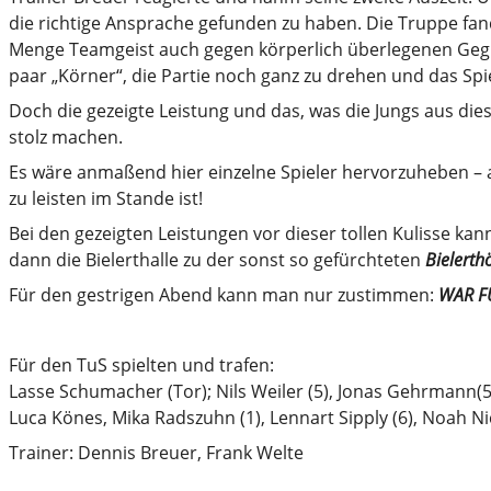
die richtige Ansprache gefunden zu haben. Die Truppe fand
Menge Teamgeist auch gegen körperlich überlegenen Gegn
paar „Körner“, die Partie noch ganz zu drehen und das Spi
Doch die gezeigte Leistung und das, was die Jungs aus di
stolz machen.
Es wäre anmaßend hier einzelne Spieler hervorzuheben – a
zu leisten im Stande ist!
Bei den gezeigten Leistungen vor dieser tollen Kulisse kann
dann die Bielerthalle zu der sonst so gefürchteten
Bielerthö
Für den gestrigen Abend kann man nur zustimmen:
WAR FÜ
Für den TuS spielten und trafen:
Lasse Schumacher (Tor); Nils Weiler (5), Jonas Gehrmann(5/
Luca Könes, Mika Radszuhn (1), Lennart Sipply (6), Noah Ni
Trainer: Dennis Breuer, Frank Welte