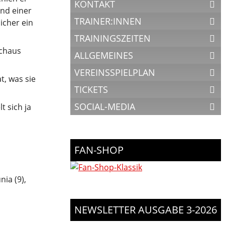
KONTAKT
und einer
TRAINER:INNEN
icher ein
TRAININGSZEITEN
rchaus
ALLGEMEINES
VEREINSSPIELPLAN
t, was sie
TICKETS
SOCIAL-MEDIA
t sich ja
FAN-SHOP
ia (9),
NEWSLETTER AUSGABE 3-2026