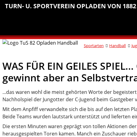
Sprungmarken
Inhalt
Hauptnavigation
Abteilungsnavigation
Fußbereich
TURN- U. SPORTVEREIN OPLADEN VON 1882 
anspringen
anspringen
anspringen
anspringen
Sportarten
Handball
Ju
WAS FÜR EIN GEILES SPIEL... 
gewinnt aber an Selbstvertr
...das waren wohl die meist gehörten Worte der begeiste
Nachholspiel der Jungotter der C-Jugend beim Gastgeber 
Mit dem Anpfiff verwandelte sich die bis auf den letzten P
Beide Teams wurden lautstark unterstützt und lieferten e
Die ersten Minuten waren geprägt von tollen Aktionen der
herausgespielten Toren kamen. Manch ein Zuschauer rieb s