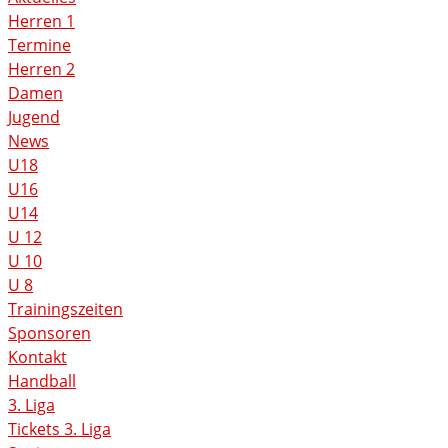
Herren 1
Termine
Herren 2
Damen
Jugend
News
U18
U16
U14
U 12
U 10
U 8
Trainingszeiten
Sponsoren
Kontakt
Handball
3. Liga
Tickets 3. Liga