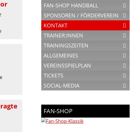
tor
FAN-SHOP HANDBALL
z
SPONSOREN / FÖRDERVEREIN
KONTAKT
e
TRAINER:INNEN
TRAININGSZEITEN
ALLGEMEINES
VEREINSSPIELPLAN
TICKETS
de
SOCIAL-MEDIA
tragte
FAN-SHOP