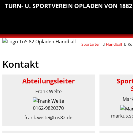
Sprungmarken
Inhalt
Hauptnavigation
Abteilungsnavigation
Fußbereich
TURN- U. SPORTVEREIN OPLADEN VON 1882 
anspringen
anspringen
anspringen
anspringen
Sportarten
Handball
Ko
Kontakt
Abteilungsleiter
Sport
Frank Welte
Mar
0162-9820370
markus.s
frank.welte@tus82.de