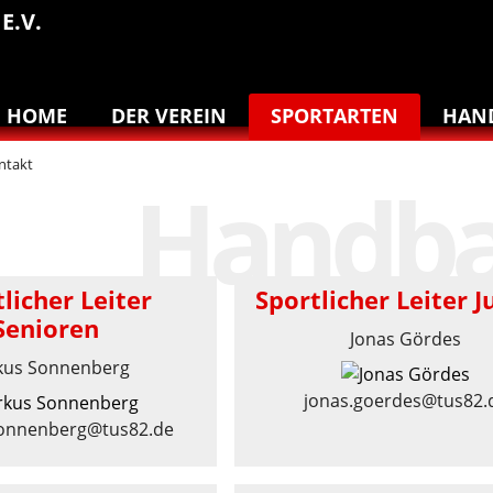
E.V.
HOME
DER VEREIN
SPORTARTEN
HAN
ntakt
licher Leiter
Sportlicher Leiter 
Senioren
Jonas Gördes
kus Sonnenberg
jonas.goerdes@tus82.
onnenberg@tus82.de