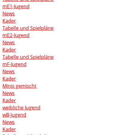
mE1-Jugend
News
Kader
Tabelle und Spielpläne
mE2-Jugend
News
Kader
Tabelle und Spielpläne
mF-Jugend
News
Kader
Minis gemischt
News
Kader
weibliche Jugend
wB-Jugend
News
Kader