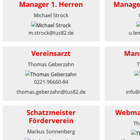
Manager 1. Herren
Manage
Michael Strock
m.strock@tus82.de
u.le
Vereinsarzt
Mann
Thomas Geberzahn
T
0221-96660-84
thomas.geberzahn@tus82.de
info@
Schatzmeister
Webmas
Förderverein
Th
Markus Sonnenberg