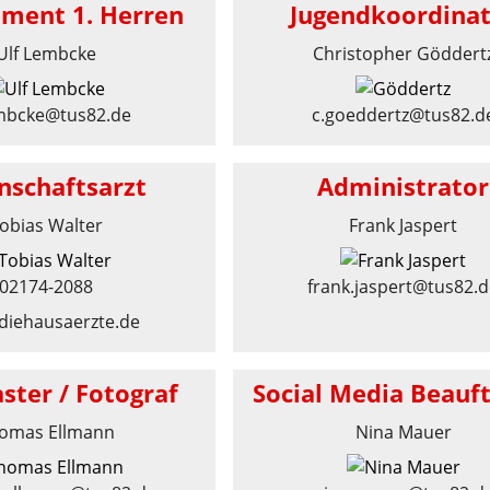
ment 1. Herren
Jugendkoordina
Ulf Lembcke
Christopher Göddert
mbcke@tus82.de
c.goeddertz@tus82.d
schaftsarzt
Administrator
obias Walter
Frank Jaspert
02174-2088
frank.jaspert@tus82.
diehausaerzte.de
ter / Fotograf
Social Media Beauf
omas Ellmann
Nina Mauer