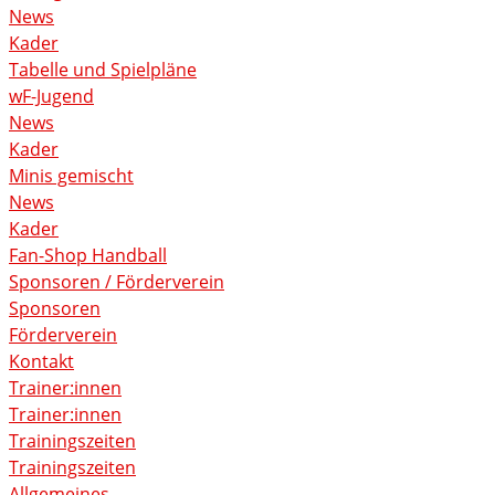
News
Kader
Tabelle und Spielpläne
wF-Jugend
News
Kader
Minis gemischt
News
Kader
Fan-Shop Handball
Sponsoren / Förderverein
Sponsoren
Förderverein
Kontakt
Trainer:innen
Trainer:innen
Trainingszeiten
Trainingszeiten
Allgemeines