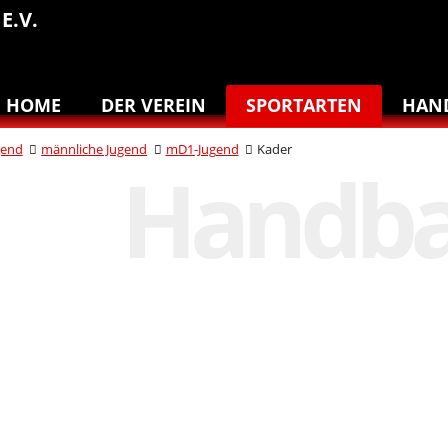
E.V.
HOME
DER VEREIN
SPORTARTEN
HAN
gend
männliche Jugend
mD1-Jugend
Kader