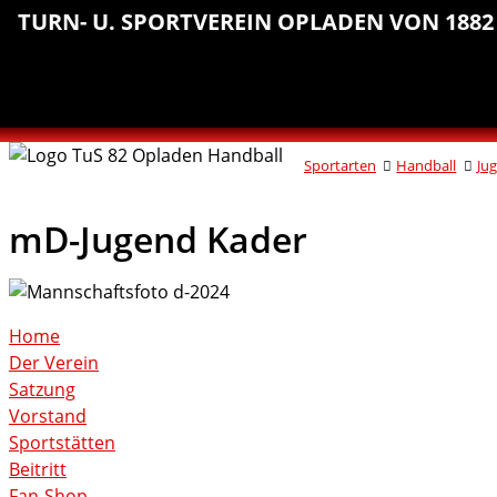
Sprungmarken
Inhalt
Hauptnavigation
Abteilungsnavigation
Fußbereich
TURN- U. SPORTVEREIN OPLADEN VON 1882 
anspringen
anspringen
anspringen
anspringen
Sportarten
Handball
Ju
mD-Jugend Kader
Home
Der Verein
Satzung
Vorstand
Sportstätten
Beitritt
Fan-Shop