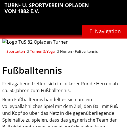
Sprungmarken
Inhalt
Hauptnavigation
Abteilungsnavigation
Fußbereich
TURN- U. SPORTVEREIN OPLADEN
anspringen
anspringen
anspringen
anspringen
VON 1882 E.V.
Navigation
Sportarten
Turnen & Yoga
Herren - Fußballtennis
Fußballtennis
Freitagabend treffen sich in lockerer Runde Herren ab
ca. 50 Jahren zum Fußballtennis.
Beim Fußballtennis handelt es sich um ein
volleyballähnliches Spiel mit dem Ziel, den Ball mit Fuß
und Kopf so über das Netz in die gegenüberliegende
Spielhälfte zu spielen, dass das gegnerische Team den
Ball nicht mehr regelgerecht zurückspielen kann.