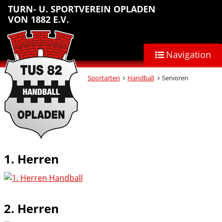
Sprungmarken
Inhalt
Hauptnavigation
Abteilungsnavigation
Fußbereich
TURN- U. SPORTVEREIN OPLADEN
anspringen
anspringen
anspringen
anspringen
VON 1882 E.V.
Navigation
Sportarten
Handball
Senioren
1. Herren
2. Herren