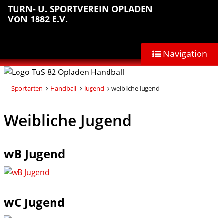
Sprungmarken
Inhalt
Hauptnavigation
Abteilungsnavigation
Fußbereich
TURN- U. SPORTVEREIN OPLADEN
anspringen
anspringen
anspringen
anspringen
VON 1882 E.V.
Navigation
Sportarten
Handball
Jugend
weibliche Jugend
Weibliche Jugend
wB Jugend
wC Jugend