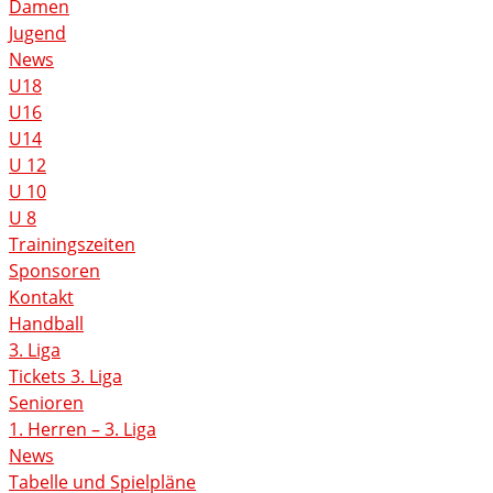
Damen
Jugend
News
U18
U16
U14
U 12
U 10
U 8
Trainingszeiten
Sponsoren
Kontakt
Handball
3. Liga
Tickets 3. Liga
Senioren
1. Herren – 3. Liga
News
Tabelle und Spielpläne