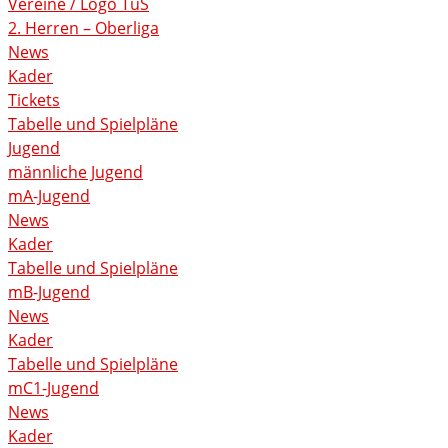
Vereine / Logo TuS
2. Herren – Oberliga
News
Kader
Tickets
Tabelle und Spielpläne
Jugend
männliche Jugend
mA-Jugend
News
Kader
Tabelle und Spielpläne
mB-Jugend
News
Kader
Tabelle und Spielpläne
mC1-Jugend
News
Kader