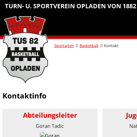
Sprungmarken
Inhalt
Hauptnavigation
Abteilungsnavigation
Fußbereich
TURN- U. SPORTVEREIN OPLADEN VON 1882 
anspringen
anspringen
anspringen
anspringen
Sportarten
Basketball
Kontakt
Kontaktinfo
Abteilungsleiter
Jug
Goran Tadic
Na