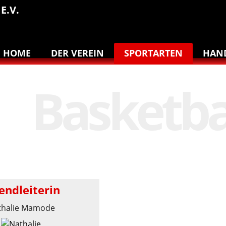
E.V.
HOME
DER VEREIN
SPORTARTEN
HAN
endleiterin
thalie Mamode