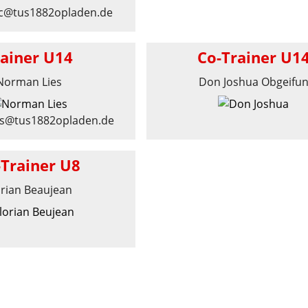
ic@tus1882opladen.de
rainer U14
Co-Trainer U1
Norman Lies
Don Joshua Obgeifu
es@tus1882opladen.de
-Trainer U8
orian Beaujean