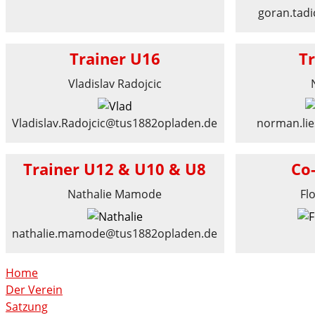
goran.tad
Trainer U16
T
Vladislav Radojcic
Vladislav.Radojcic@tus1882opladen.de
norman.li
Trainer U12 & U10 & U8
Co
Nathalie Mamode
Fl
nathalie.mamode@tus1882opladen.de
Home
Der Verein
Satzung