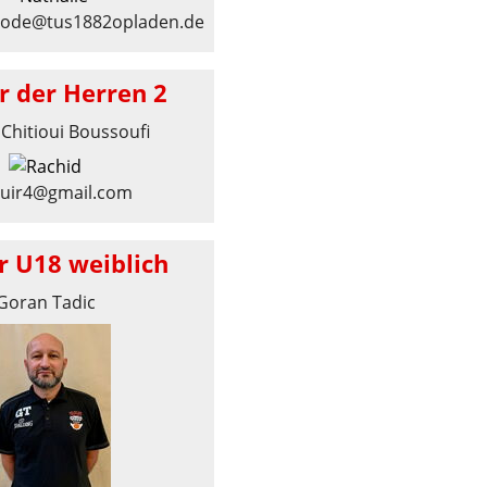
mode@tus1882opladen.de
r der Herren 2
Chitioui Boussoufi
ouir4@gmail.com
r U18 weiblich
Goran Tadic