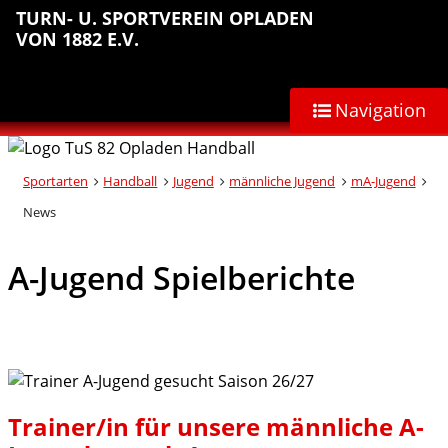
Sprungmarken
Inhalt
Hauptnavigation
Abteilungsnavigation
Fußbereich
TURN- U. SPORTVEREIN OPLADEN
anspringen
anspringen
anspringen
anspringen
VON 1882 E.V.
Navigation
Sportarten
Handball
Jugend
männliche Jugend
mA-Jugend
News
A-Jugend Spielberichte
Trainer/in für unsere männliche A-