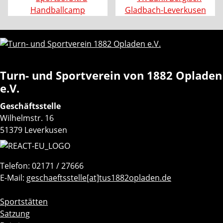
Turn- und Sportverein von 1882 Opladen
e.V.
Geschäftsstelle
Wilhelmstr. 16
51379 Leverkusen
Telefon: 02171 / 27666
E-Mail:
geschaeftsstelle[at]tus1882opladen.de
Navigation
Sportstätten
überspringen
Satzung