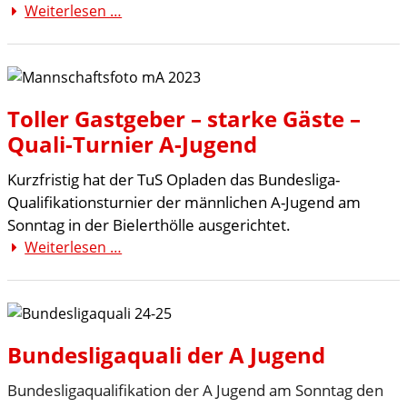
Weiterlesen …
Nichts
zu
holen
für
unsere
Toller Gastgeber – starke Gäste –
männliche
Quali-Turnier A-Jugend
A-
Jugend
Kurzfristig hat der TuS Opladen das Bundesliga-
beim
Qualifikationsturnier der männlichen A-Jugend am
BHC
Sonntag in der Bielerthölle ausgerichtet.
II
Weiterlesen …
Toller
Gastgeber
–
starke
Gäste
Bundesligaquali der A Jugend
–
Quali-
Bundesligaqualifikation der A Jugend am Sonntag den
Turnier