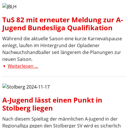
TuS
82
TuS 82 mit erneuter Meldung zur A-
spielt
Jugend Bundesliga Qualifikation
in
der
Während die aktuelle Saison eine kurze Karnevalspause
nächsten
einlegt, laufen im Hintergrund der Opladener
Saison
Nachwuchshandballer seit längerem die Planungen zur
Nordrheinliga
neuen Saison.
Weiterlesen …
TuS
82
mit
erneuter
Meldung
A-Jugend lässt einen Punkt in
zur
Stolberg liegen
A-
Jugend
Nach diesem Spieltag der männlichen A-Jugend in der
Bundesliga
Regionalliga gegen den Stolberger SV wird es sicherlich
Qualifikation