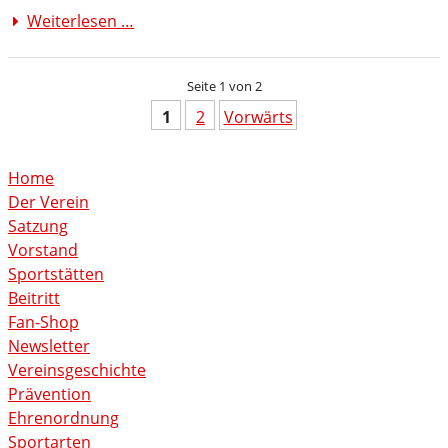
TuS
Weiterlesen …
Erstes
82
Heimspiel
Opladen
der
Seite 1 von 2
A
Jugend
1
2
Vorwärts
Home
Der Verein
Satzung
Vorstand
Sportstätten
Beitritt
Fan-Shop
Newsletter
Vereinsgeschichte
Prävention
Ehrenordnung
Sportarten