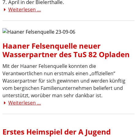
7. April in der Bielerthalle.
A-
Weiterlesen …
Bundesligaquali
Jugend
der
A
Jugend
Haaner Felsenquelle neuer
Wasserpartner des TuS 82 Opladen
Mit der Haaner Felsenquelle konnten die
Verantwortlichen nun erstmals einen „offiziellen“
Wasserpartner für sich gewinnen und werden künftig
vom bergischen Familienunternehmen beliefert und
unterstützt, worüber man sehr dankbar ist.
Weiterlesen …
Haaner
Felsenquelle
neuer
Wasserpartner
Erstes Heimspiel der A Jugend
des