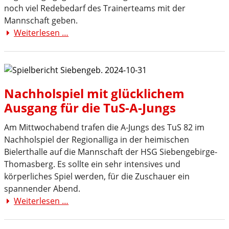
noch viel Redebedarf des Trainerteams mit der
Mannschaft geben.
Weiterlesen …
A-
Jugend
lässt
einen
Punkt
Nachholspiel mit glücklichem
in
Ausgang für die TuS-A-Jungs
Stolberg
liegen
Am Mittwochabend trafen die A-Jungs des TuS 82 im
Nachholspiel der Regionalliga in der heimischen
Bielerthalle auf die Mannschaft der HSG Siebengebirge-
Thomasberg. Es sollte ein sehr intensives und
körperliches Spiel werden, für die Zuschauer ein
spannender Abend.
Weiterlesen …
Nachholspiel
mit
glücklichem