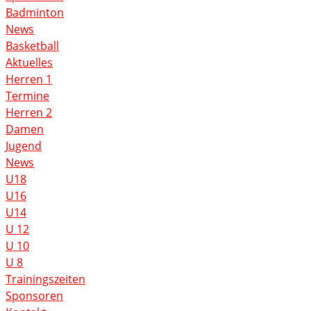
Badminton
News
Basketball
Aktuelles
Herren 1
Termine
Herren 2
Damen
Jugend
News
U18
U16
U14
U 12
U 10
U 8
Trainingszeiten
Sponsoren