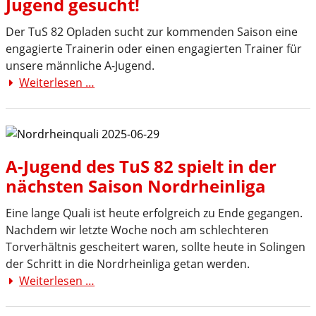
Jugend gesucht!
Der TuS 82 Opladen sucht zur kommenden Saison eine
engagierte Trainerin oder einen engagierten Trainer für
unsere männliche A-Jugend.
Weiterlesen …
Trainer/in
für
unsere
männliche
A-
A-Jugend des TuS 82 spielt in der
Jugend
nächsten Saison Nordrheinliga
gesucht!
Eine lange Quali ist heute erfolgreich zu Ende gegangen.
Nachdem wir letzte Woche noch am schlechteren
Torverhältnis gescheitert waren, sollte heute in Solingen
der Schritt in die Nordrheinliga getan werden.
Weiterlesen …
A-
Jugend
des