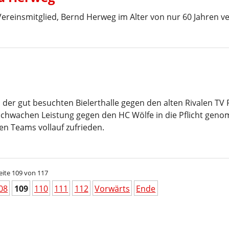
ereinsmitglied, Bernd Herweg im Alter von nur 60 Jahren v
der gut besuchten Bielerthalle gegen den alten Rivalen TV
 schwachen Leistung gegen den HC Wölfe in die Pflicht ge
n Teams vollauf zufrieden.
eite 109 von 117
08
109
110
111
112
Vorwärts
Ende