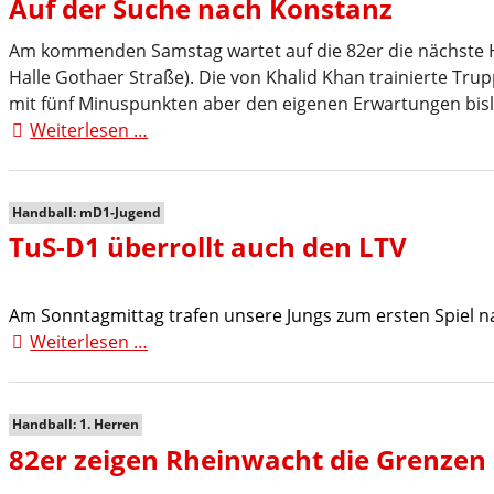
Auf der Suche nach Konstanz
Am kommenden Samstag wartet auf die 82er die nächste He
Halle Gothaer Straße). Die von Khalid Khan trainierte Trupp
mit fünf Minuspunkten aber den eigenen Erwartungen bisl
Weiterlesen …
Auf
der
Suche
nach
Handball: mD1-Jugend
Konstanz
TuS-D1 überrollt auch den LTV
Am Sonntagmittag trafen unsere Jungs zum ersten Spiel na
Weiterlesen …
TuS-
D1
überrollt
auch
Handball: 1. Herren
den
82er zeigen Rheinwacht die Grenzen
LTV