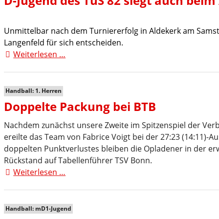
D-Jugend des TuS 82 siegt auch beim
Unmittelbar nach dem Turniererfolg in Aldekerk am Samst
Langenfeld für sich entscheiden.
Weiterlesen …
D-
Jugend
des
TuS
Handball: 1. Herren
82
Doppelte Packung bei BTB
siegt
auch
Nachdem zunächst unsere Zweite im Spitzenspiel der Verban
beim
ereilte das Team von Fabrice Voigt bei der 27:23 (14:11)-A
Arndt-
doppelten Punktverlustes bleiben die Opladener in der er
Cup
Rückstand auf Tabellenführer TSV Bonn.
Weiterlesen …
Doppelte
Packung
bei
BTB
Handball: mD1-Jugend