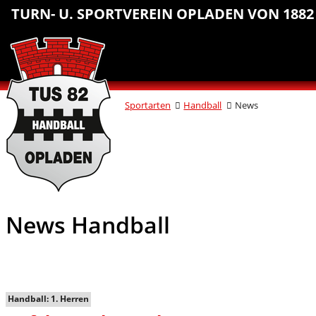
Sprungmarken
Inhalt
Hauptnavigation
Abteilungsnavigation
Fußbereich
TURN- U. SPORTVEREIN OPLADEN VON 1882 
anspringen
anspringen
anspringen
anspringen
Sportarten
Handball
News
News Handball
Handball: 1. Herren