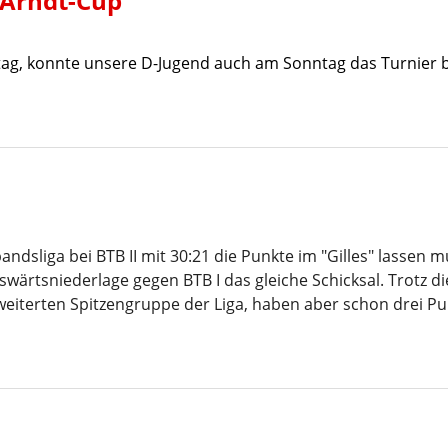
 Arndt-Cup
ag, konnte unsere D-Jugend auch am Sonntag das Turnier b
dsliga bei BTB II mit 30:21 die Punkte im "Gilles" lassen m
uswärtsniederlage gegen BTB I das gleiche Schicksal. Trotz d
weiterten Spitzengruppe der Liga, haben aber schon drei P