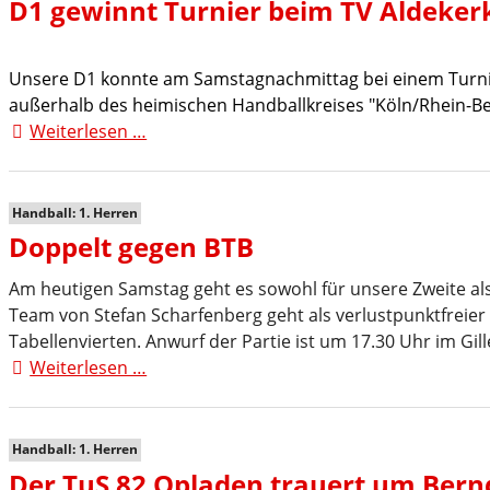
D1 gewinnt Turnier beim TV Aldeker
Unsere D1 konnte am Samstagnachmittag bei einem Turnier
außerhalb des heimischen Handballkreises "Köln/Rhein-B
Weiterlesen …
D1
gewinnt
Turnier
beim
Handball: 1. Herren
TV
Doppelt gegen BTB
Aldekerk
Am heutigen Samstag geht es sowohl für unsere Zweite als
Team von Stefan Scharfenberg geht als verlustpunktfreier
Tabellenvierten. Anwurf der Partie ist um 17.30 Uhr im Gill
Weiterlesen …
Doppelt
gegen
BTB
Handball: 1. Herren
Der TuS 82 Opladen trauert um Ber