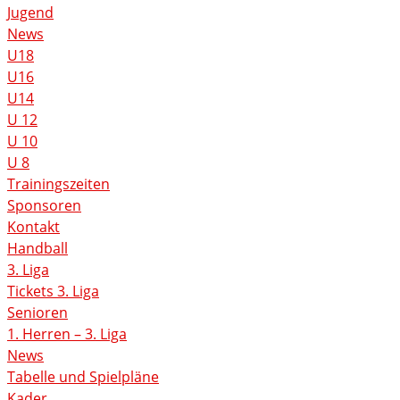
Jugend
News
U18
U16
U14
U 12
U 10
U 8
Trainingszeiten
Sponsoren
Kontakt
Handball
3. Liga
Tickets 3. Liga
Senioren
1. Herren – 3. Liga
News
Tabelle und Spielpläne
Kader