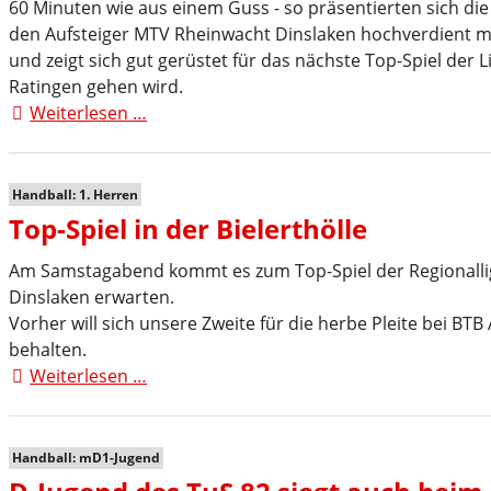
60 Minuten wie aus einem Guss - so präsentierten sich die
den Aufsteiger MTV Rheinwacht Dinslaken hochverdient mit
und zeigt sich gut gerüstet für das nächste Top-Spiel der
Ratingen gehen wird.
Weiterlesen …
82er
zeigen
Rheinwacht
die
Handball: 1. Herren
Grenzen
Top-Spiel in der Bielerthölle
auf
Am Samstagabend kommt es zum Top-Spiel der Regionallig
Dinslaken erwarten.
Vorher will sich unsere Zweite für die herbe Pleite bei BT
behalten.
Weiterlesen …
Top-
Spiel
in
der
Handball: mD1-Jugend
Bielerthölle