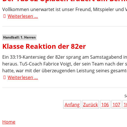
Vollkommen unerwartet ist unser Freund, Mitspieler und V
Weiterlesen …
Der
TuS
82
Opladen
Handball: 1. Herren
trauert
Klasse Reaktion der 82er
um
Bernd
Ein 33:19-Kantersieg der 82er sprang am Samstagabend in 
Herweg
heraus. TuS-Coach Fabrice Voigt, der sein Team nach der
hatte, war mit der überzeugenden Leistung seines gesamte
Weiterlesen …
Klasse
Reaktion
der
S
82er
Anfang
Zurück
106
107
1
Home