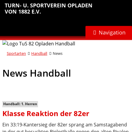
Sprungmarken
Inhalt
Hauptnavigation
Abteilungsnavigation
Fußbereich
TURN- U. SPORTVEREIN OPLADEN
anspringen
anspringen
anspringen
anspringen
VON 1882 E.V.
Navigation
Sportarten
Handball
News
News Handball
Handball: 1. Herren
Klasse Reaktion der 82er
Ein 33:19-Kantersieg der 82er sprang am Samstagabend
in der gut besuchten Bielerthalle gegen den alten Rivalen