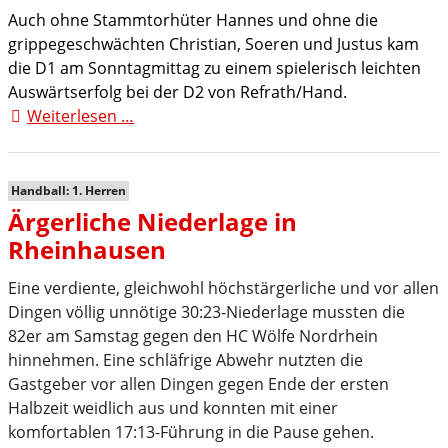
Auch ohne Stammtorhüter Hannes und ohne die
grippegeschwächten Christian, Soeren und Justus kam
die D1 am Sonntagmittag zu einem spielerisch leichten
Auswärtserfolg bei der D2 von Refrath/Hand.
Weiterlesen …
Lockerer
Auswärtssieg
für
D1
Handball: 1. Herren
bei
Ärgerliche Niederlage in
Refrath/Hand
Rheinhausen
II
Eine verdiente, gleichwohl höchstärgerliche und vor allen
Dingen völlig unnötige 30:23-Niederlage mussten die
82er am Samstag gegen den HC Wölfe Nordrhein
hinnehmen. Eine schläfrige Abwehr nutzten die
Gastgeber vor allen Dingen gegen Ende der ersten
Halbzeit weidlich aus und konnten mit einer
komfortablen 17:13-Führung in die Pause gehen.