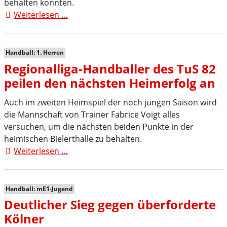
behalten konnten.
Weiterlesen …
Heimerfolg
gegen
Korschenbroich
Handball: 1. Herren
Regionalliga-Handballer des TuS 82
peilen den nächsten Heimerfolg an
Auch im zweiten Heimspiel der noch jungen Saison wird
die Mannschaft von Trainer Fabrice Voigt alles
versuchen, um die nächsten beiden Punkte in der
heimischen Bielerthalle zu behalten.
Weiterlesen …
Regionalliga-
Handballer
des
TuS
Handball: mE1-Jugend
82
Deutlicher Sieg gegen überforderte
peilen
Kölner
den