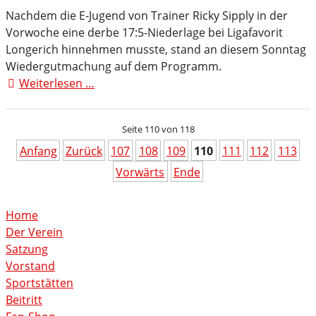
nächsten
Nachdem die E-Jugend von Trainer Ricky Sipply in der
Heimerfolg
Vorwoche eine derbe 17:5-Niederlage bei Ligafavorit
an
Longerich hinnehmen musste, stand an diesem Sonntag
Wiedergutmachung auf dem Programm.
Weiterlesen …
Deutlicher
Sieg
gegen
Seite 110 von 118
überforderte
Kölner
Anfang
Zurück
107
108
109
110
111
112
113
Vorwärts
Ende
Home
Der Verein
Satzung
Vorstand
Sportstätten
Beitritt