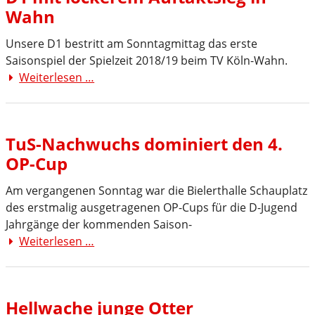
Wahn
den
1.FC
Unsere D1 bestritt am Sonntagmittag das erste
Köln
Saisonspiel der Spielzeit 2018/19 beim TV Köln-Wahn.
III
Weiterlesen …
D1
mit
lockerem
Auftaktsieg
TuS-Nachwuchs dominiert den 4.
in
OP-Cup
Wahn
Am vergangenen Sonntag war die Bielerthalle Schauplatz
des erstmalig ausgetragenen OP-Cups für die D-Jugend
Jahrgänge der kommenden Saison-
Weiterlesen …
TuS-
Nachwuchs
dominiert
den
Hellwache junge Otter
4.