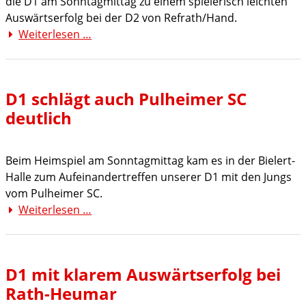
die D1 am Sonntagmittag zu einem spielerisch leichten
Auswärtserfolg bei der D2 von Refrath/Hand.
Weiterlesen …
Lockerer
Auswärtssieg
für
D1
D1 schlägt auch Pulheimer SC
bei
deutlich
Refrath/Hand
II
Beim Heimspiel am Sonntagmittag kam es in der Bielert-
Halle zum Aufeinandertreffen unserer D1 mit den Jungs
vom Pulheimer SC.
Weiterlesen …
D1
schlägt
auch
Pulheimer
D1 mit klarem Auswärtserfolg bei
SC
Rath-Heumar
deutlich