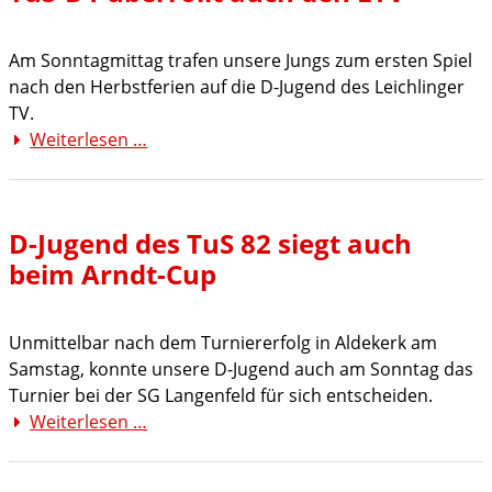
Am Sonntagmittag trafen unsere Jungs zum ersten Spiel
nach den Herbstferien auf die D-Jugend des Leichlinger
TV.
Weiterlesen …
TuS-
D1
überrollt
auch
D-Jugend des TuS 82 siegt auch
den
beim Arndt-Cup
LTV
Unmittelbar nach dem Turniererfolg in Aldekerk am
Samstag, konnte unsere D-Jugend auch am Sonntag das
Turnier bei der SG Langenfeld für sich entscheiden.
Weiterlesen …
D-
Jugend
des