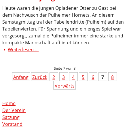
OP-
Heute waren die jungen Opladener Otter zu Gast bei
Cup
dem Nachwusch der Pulheimer Hornets. An diesem
Samstagmittag traf der Tabellendritte (Pulheim) auf den
Tabellenvierten. Für Spannung und ein enges Spiel war
vorgesorgt, zumal die Pulheimer immer eine starke und
kompakte Mannschaft aufbietet können.
Weiterlesen …
Hellwache
junge
Otter
Seite 7 von 8
Anfang
Zurück
2
3
4
5
6
7
8
Vorwärts
Home
Der Verein
Satzung
Vorstand