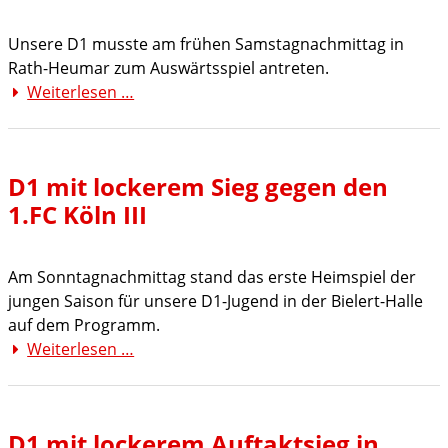
Unsere D1 musste am frühen Samstagnachmittag in
Rath-Heumar zum Auswärtsspiel antreten.
Weiterlesen …
D1
mit
klarem
Auswärtserfolg
D1 mit lockerem Sieg gegen den
bei
1.FC Köln III
Rath-
Heumar
Am Sonntagnachmittag stand das erste Heimspiel der
jungen Saison für unsere D1-Jugend in der Bielert-Halle
auf dem Programm.
Weiterlesen …
D1
mit
lockerem
Sieg
D1 mit lockerem Auftaktsieg in
gegen