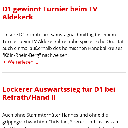
TuS
D1 gewinnt Turnier beim TV
82
Aldekerk
siegt
auch
beim
Unsere D1 konnte am Samstagnachmittag bei einem
Arndt-
Turnier beim TV Aldekerk ihre hohe spielerische Qualität
Cup
auch einmal außerhalb des heimischen Handballkreises
"Köln/Rhein-Berg" nachweisen:
Weiterlesen …
D1
gewinnt
Turnier
beim
Lockerer Auswärtssieg für D1 bei
TV
Refrath/Hand II
Aldekerk
Auch ohne Stammtorhüter Hannes und ohne die
grippegeschwächten Christian, Soeren und Justus kam