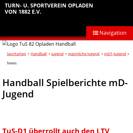
Sprungmarken
Inhalt
Hauptnavigation
Abteilungsnavigation
Fußbereich
TURN- U. SPORTVEREIN OPLADEN
anspringen
anspringen
anspringen
anspringen
VON 1882 E.V.
Navigation
Sportarten
Handball
Jugend
männliche Jugend
mD1-Jugend
News
Handball Spielberichte mD-
Jugend
TuS-D1 überrollt auch den LTV