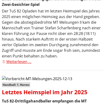
Zwei-Gesichter-Spiel
Der TuS 82 Opladen hat im letzten Heimspiel des Jahres
2025 einen möglichen Heimsieg aus der Hand gegeben.
Gegen die abstiegsbedrohte MT Melsungen II kam die
Mannschaft von Trainer Stefan Scharfenberg nach einer
klaren Führung zur Pause nicht über ein 28:28 (18:11)
hinaus. Nach starkem Auftritt in der ersten Halbzeit
verlor Opladen im zweiten Durchgang zunehmend den
Zugriff und musste am Ende sogar froh sein, zumindest
einen Punkt behalten zu haben.
Weiterlesen …
TuS
82
Opladen
gibt
deutliche
Handball: 1. Herren
Führung
Letztes Heimspiel im Jahr 2025
aus
der
TuS 82-Drittligahandballer empfangen die MT