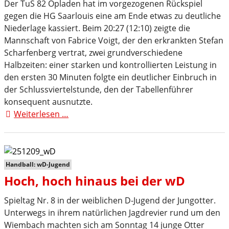
Der TuS 82 Opladen hat im vorgezogenen Rückspiel
gegen die HG Saarlouis eine am Ende etwas zu deutliche
Niederlage kassiert. Beim 20:27 (12:10) zeigte die
Mannschaft von Fabrice Voigt, der den erkrankten Stefan
Scharfenberg vertrat, zwei grundverschiedene
Halbzeiten: einer starken und kontrollierten Leistung in
den ersten 30 Minuten folgte ein deutlicher Einbruch in
der Schlussviertelstunde, den der Tabellenführer
konsequent ausnutzte.
Weiterlesen …
TuS
82
Opladen
verliert
nach
Handball: wD-Jugend
starker
Hoch, hoch hinaus bei der wD
erster
Halbzeit
Spieltag Nr. 8 in der weiblichen D-Jugend der Jungotter.
20:27
Unterwegs in ihrem natürlichen Jagdrevier rund um den
gegen
Wiembach machten sich am Sonntag 14 junge Otter