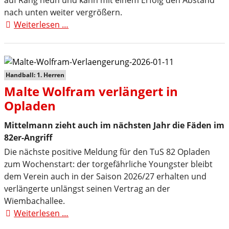
auf Rang neun und kann mit einem Erfolg den Abstand
nach unten weiter vergrößern.
Weiterlesen …
TuS
82-
Drittligahandballer
starten
gegen
Handball: 1. Herren
HLZ
Malte Wolfram verlängert in
Friesenheim-
Opladen
Hochdorf
II
Mittelmann zieht auch im nächsten Jahr die Fäden im
ins
82er-Angriff
Handballjahr
Die nächste positive Meldung für den TuS 82 Opladen
2026
zum Wochenstart: der torgefährliche Youngster bleibt
dem Verein auch in der Saison 2026/27 erhalten und
verlängerte unlängst seinen Vertrag an der
Wiembachallee.
Weiterlesen …
Malte
Wolfram