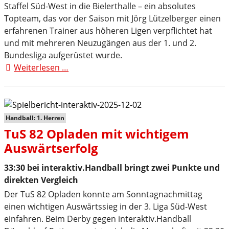
Staffel Süd-West in die Bielerthalle – ein absolutes
Topteam, das vor der Saison mit Jörg Lützelberger einen
erfahrenen Trainer aus höheren Ligen verpflichtet hat
und mit mehreren Neuzugängen aus der 1. und 2.
Bundesliga aufgerüstet wurde.
Weiterlesen …
TuS
82-
Drittligahandballer
empfangen
Spitzenreiter
Handball: 1. Herren
HG
TuS 82 Opladen mit wichtigem
Saarlouis
Auswärtserfolg
33:30 bei interaktiv.Handball bringt zwei Punkte und
direkten Vergleich
Der TuS 82 Opladen konnte am Sonntagnachmittag
einen wichtigen Auswärtssieg in der 3. Liga Süd-West
einfahren. Beim Derby gegen interaktiv.Handball