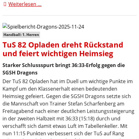
Weiterlesen …
Adventstreff
am
Vereinsheim
für
Mitglieder
Handball: 1. Herren
und
TuS 82 Opladen dreht Rückstand
(zukünftige)
und feiert wichtigen Heimsieg
Ehrenamtler
Starker Schlussspurt bringt 36:33-Erfolg gegen die
SGSH Dragons
Der TuS 82 Opladen hat im Duell um wichtige Punkte im
Kampf um den Klassenerhalt einen bedeutenden
Heimsieg gefeiert. Gegen die SGSH Dragons setzte sich
die Mannschaft von Trainer Stefan Scharfenberg am
Freitagabend nach einer deutlichen Leistungssteigerung
in der zweiten Halbzeit mit 36:33 (15:18) durch und
verschafft sich damit etwas Luft im Tabellenkeller. Mit
nun 11:15 Punkten verbessert sich der TuS auf Rang