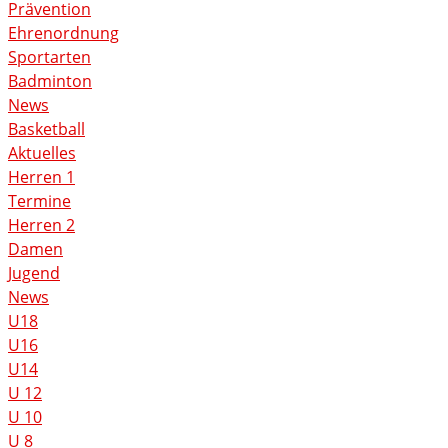
Prävention
Ehrenordnung
Sportarten
Badminton
News
Basketball
Aktuelles
Herren 1
Termine
Herren 2
Damen
Jugend
News
U18
U16
U14
U 12
U 10
U 8