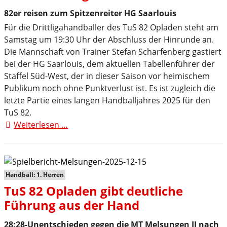
teuer
82er reisen zum Spitzenreiter HG Saarlouis
Für die Drittligahandballer des TuS 82 Opladen steht am
Samstag um 19:30 Uhr der Abschluss der Hinrunde an.
Die Mannschaft von Trainer Stefan Scharfenberg gastiert
bei der HG Saarlouis, dem aktuellen Tabellenführer der
Staffel Süd-West, der in dieser Saison vor heimischem
Publikum noch ohne Punktverlust ist. Es ist zugleich die
letzte Partie eines langen Handballjahres 2025 für den
TuS 82.
Weiterlesen …
TuS
82
Opladen
zum
Jahresabschluss
Handball: 1. Herren
vor
TuS 82 Opladen gibt deutliche
schwerer
Führung aus der Hand
Auswärtsaufgabe
28:28-Unentschieden gegen die MT Melsungen II nach