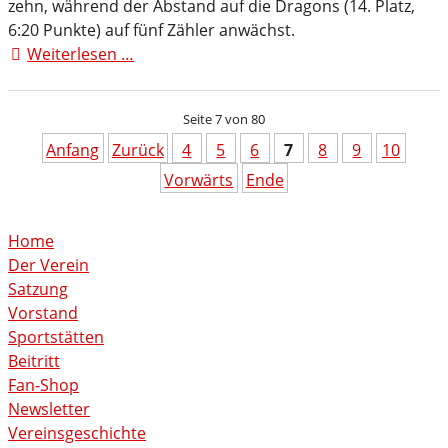
zehn, während der Abstand auf die Dragons (14. Platz,
6:20 Punkte) auf fünf Zähler anwächst.
Weiterlesen …
TuS
82
Opladen
Seite 7 von 80
dreht
Rückstand
Anfang
Zurück
4
5
6
7
8
9
10
und
Vorwärts
Ende
feiert
wichtigen
Home
Heimsieg
Der Verein
Satzung
Vorstand
Sportstätten
Beitritt
Fan-Shop
Newsletter
Vereinsgeschichte