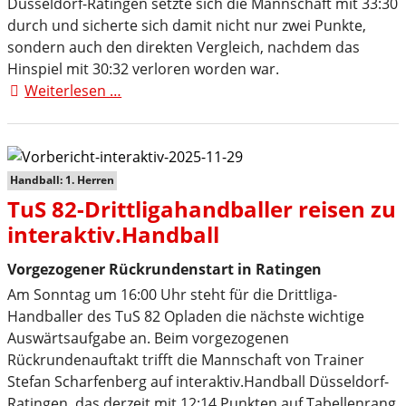
Düsseldorf-Ratingen setzte sich die Mannschaft mit 33:30
durch und sicherte sich damit nicht nur zwei Punkte,
sondern auch den direkten Vergleich, nachdem das
Hinspiel mit 30:32 verloren worden war.
Weiterlesen …
TuS
82
Opladen
mit
wichtigem
Handball: 1. Herren
Auswärtserfolg
TuS 82-Drittligahandballer reisen zu
interaktiv.Handball
Vorgezogener Rückrundenstart in Ratingen
Am Sonntag um 16:00 Uhr steht für die Drittliga-
Handballer des TuS 82 Opladen die nächste wichtige
Auswärtsaufgabe an. Beim vorgezogenen
Rückrundenauftakt trifft die Mannschaft von Trainer
Stefan Scharfenberg auf interaktiv.Handball Düsseldorf-
Ratingen, das derzeit mit 12:14 Punkten auf Tabellenrang