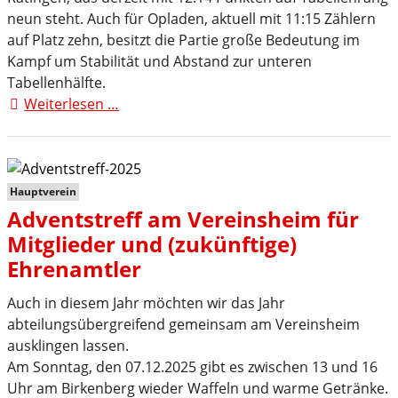
neun steht. Auch für Opladen, aktuell mit 11:15 Zählern
auf Platz zehn, besitzt die Partie große Bedeutung im
Kampf um Stabilität und Abstand zur unteren
Tabellenhälfte.
Weiterlesen …
TuS
82-
Drittligahandballer
reisen
zu
Hauptverein
interaktiv.Handball
Adventstreff am Vereinsheim für
Mitglieder und (zukünftige)
Ehrenamtler
Auch in diesem Jahr möchten wir das Jahr
abteilungsübergreifend gemeinsam am Vereinsheim
ausklingen lassen.
Am Sonntag, den 07.12.2025 gibt es zwischen 13 und 16
Uhr am Birkenberg wieder Waffeln und warme Getränke.