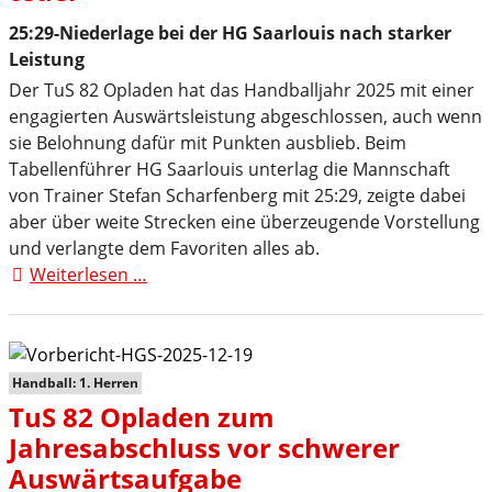
25:29-Niederlage bei der HG Saarlouis nach starker
Leistung
Der TuS 82 Opladen hat das Handballjahr 2025 mit einer
engagierten Auswärtsleistung abgeschlossen, auch wenn
sie Belohnung dafür mit Punkten ausblieb. Beim
Tabellenführer HG Saarlouis unterlag die Mannschaft
von Trainer Stefan Scharfenberg mit 25:29, zeigte dabei
aber über weite Strecken eine überzeugende Vorstellung
und verlangte dem Favoriten alles ab.
Weiterlesen …
TuS
82
Opladen
verkauft
sich
Handball: 1. Herren
zum
TuS 82 Opladen zum
Jahresabschluss
Jahresabschluss vor schwerer
beim
Auswärtsaufgabe
Spitzenreiter