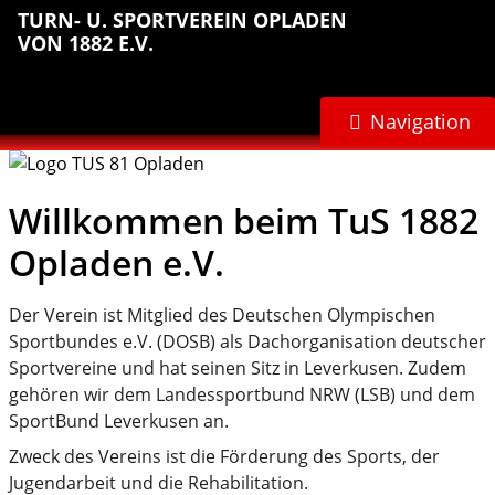
Sprungmarken
Inhalt
Hauptnavigation
Abteilungsnavigation
Fußbereich
TURN- U. SPORTVEREIN OPLADEN
anspringen
anspringen
anspringen
anspringen
VON 1882 E.V.
Navigation
Willkommen beim TuS 1882
Opladen e.V.
Der Verein ist Mitglied des Deutschen Olympischen
Sportbundes e.V. (DOSB) als Dachorganisation deutscher
Sportvereine und hat seinen Sitz in Leverkusen. Zudem
gehören wir dem Landessportbund NRW (LSB) und dem
SportBund Leverkusen an.
Zweck des Vereins ist die Förderung des Sports, der
Jugendarbeit und die Rehabilitation.