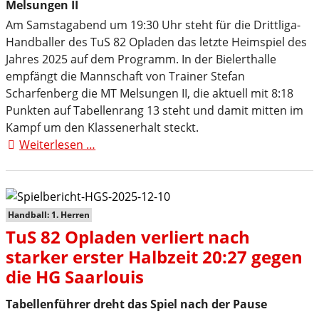
Hand
Melsungen II
Am Samstagabend um 19:30 Uhr steht für die Drittliga-
Handballer des TuS 82 Opladen das letzte Heimspiel des
Jahres 2025 auf dem Programm. In der Bielerthalle
empfängt die Mannschaft von Trainer Stefan
Scharfenberg die MT Melsungen II, die aktuell mit 8:18
Punkten auf Tabellenrang 13 steht und damit mitten im
Kampf um den Klassenerhalt steckt.
Weiterlesen …
Letztes
Heimspiel
im
Jahr
2025
Handball: 1. Herren
TuS 82 Opladen verliert nach
starker erster Halbzeit 20:27 gegen
die HG Saarlouis
Tabellenführer dreht das Spiel nach der Pause