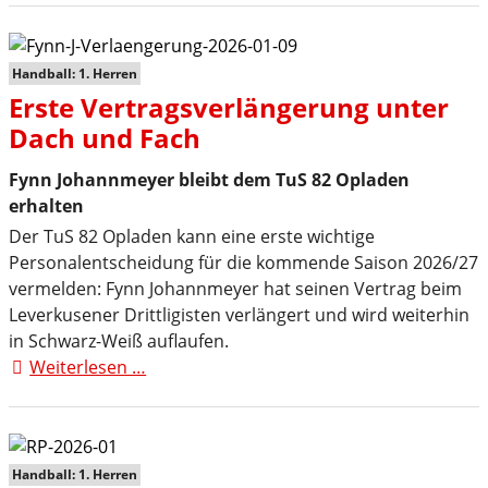
verlängert
in
Opladen
Handball: 1. Herren
Erste Vertragsverlängerung unter
Dach und Fach
Fynn Johannmeyer bleibt dem TuS 82 Opladen
erhalten
Der TuS 82 Opladen kann eine erste wichtige
Personalentscheidung für die kommende Saison 2026/27
vermelden: Fynn Johannmeyer hat seinen Vertrag beim
Leverkusener Drittligisten verlängert und wird weiterhin
in Schwarz-Weiß auflaufen.
Weiterlesen …
Erste
Vertragsverlängerung
unter
Dach
und
Handball: 1. Herren