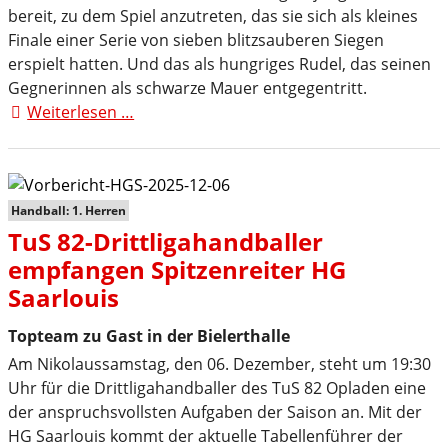
die
bereit, zu dem Spiel anzutreten, das sie sich als kleines
HG
Finale einer Serie von sieben blitzsauberen Siegen
Saarlouis
erspielt hatten. Und das als hungriges Rudel, das seinen
Gegnerinnen als schwarze Mauer entgegentritt.
Weiterlesen …
Hoch,
hoch
hinaus
bei
der
Handball: 1. Herren
wD
TuS 82-Drittligahandballer
empfangen Spitzenreiter HG
Saarlouis
Topteam zu Gast in der Bielerthalle
Am Nikolaussamstag, den 06. Dezember, steht um 19:30
Uhr für die Drittligahandballer des TuS 82 Opladen eine
der anspruchsvollsten Aufgaben der Saison an. Mit der
HG Saarlouis kommt der aktuelle Tabellenführer der