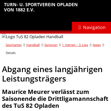
Sprungmarken
Inhalt
Hauptnavigation
Abteilungsnavigation
Fußbereich
TURN- U. SPORTVEREIN OPLADEN
anspringen
anspringen
anspringen
anspringen
VON 1882 E.V.
Navigation
Sportarten
Handball
Senioren
1. Herren – 3. Liga
News
Details
Abgang eines langjährigen
Leistungsträgers
Maurice Meurer verlässt zum
Saisonende die Drittligamannschaft
des TuS 82 Opladen