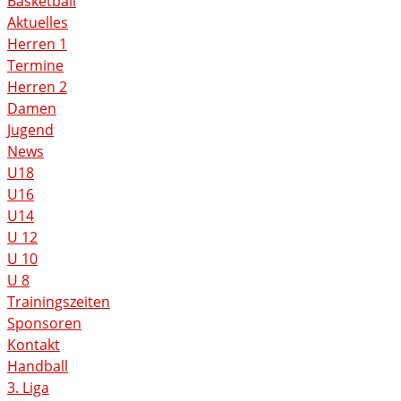
Basketball
Aktuelles
Herren 1
Termine
Herren 2
Damen
Jugend
News
U18
U16
U14
U 12
U 10
U 8
Trainingszeiten
Sponsoren
Kontakt
Handball
3. Liga