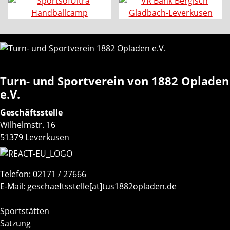
Turn- und Sportverein von 1882 Opladen
e.V.
Geschäftsstelle
Wilhelmstr. 16
51379 Leverkusen
Telefon: 02171 / 27666
E-Mail:
geschaeftsstelle[at]tus1882opladen.de
Navigation
Sportstätten
überspringen
Satzung