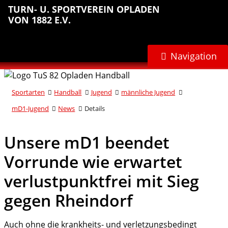
Sprungmarken
Inhalt
Hauptnavigation
Abteilungsnavigation
Fußbereich
TURN- U. SPORTVEREIN OPLADEN
anspringen
anspringen
anspringen
anspringen
VON 1882 E.V.
Navigation
Sportarten
Handball
Jugend
männliche Jugend
mD1-Jugend
News
Details
Unsere mD1 beendet
Vorrunde wie erwartet
verlustpunktfrei mit Sieg
gegen Rheindorf
Auch ohne die krankheits- und verletzungsbedingt