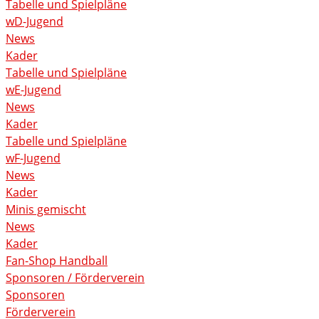
Tabelle und Spielpläne
wD-Jugend
News
Kader
Tabelle und Spielpläne
wE-Jugend
News
Kader
Tabelle und Spielpläne
wF-Jugend
News
Kader
Minis gemischt
News
Kader
Fan-Shop Handball
Sponsoren / Förderverein
Sponsoren
Förderverein