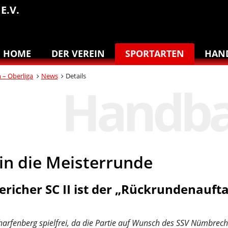
E.V.
HOME
DER VEREIN
SPORTARTEN
HAN
n – Oberliga
News
Details
 in die Meisterrunde
richer SC II ist der „Rückrundenauft
fenberg spielfrei, da die Partie auf Wunsch des SSV Nümbrecht