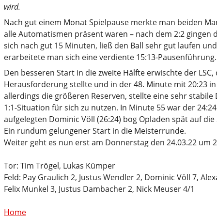
wird.
Nach gut einem Monat Spielpause merkte man beiden Manns
alle Automatismen präsent waren – nach dem 2:2 gingen di
sich nach gut 15 Minuten, ließ den Ball sehr gut laufen un
erarbeitete man sich eine verdiente 15:13-Pausenführung.
Den besseren Start in die zweite Hälfte erwischte der LSC
Herausforderung stellte und in der 48. Minute mit 20:23 i
allerdings die größeren Reserven, stellte eine sehr stabi
1:1-Situation für sich zu nutzen. In Minute 55 war der 24
aufgelegten Dominic Völl (26:24) bog Opladen spät auf die 
Ein rundum gelungener Start in die Meisterrunde.
Weiter geht es nun erst am Donnerstag den 24.03.22 um 20
Tor: Tim Trögel, Lukas Kümper
Feld: Pay Graulich 2, Justus Wendler 2, Dominic Völl 7, Al
Felix Munkel 3, Justus Dambacher 2, Nick Meuser 4/1
Home