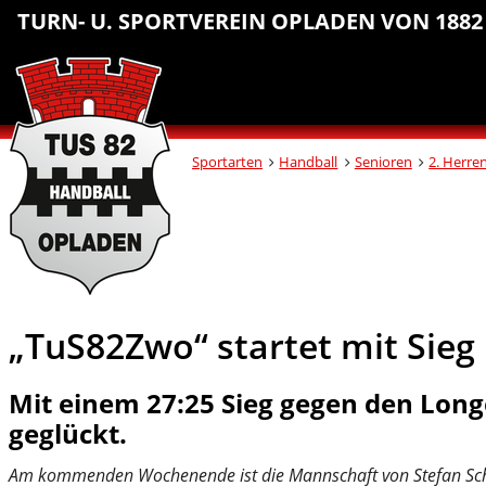
Sprungmarken
Inhalt
Hauptnavigation
Abteilungsnavigation
Fußbereich
TURN- U. SPORTVEREIN OPLADEN VON 1882 
anspringen
anspringen
anspringen
anspringen
Sportarten
Handball
Senioren
2. Herre
„TuS82Zwo“ startet mit Sieg
Mit einem 27:25 Sieg gegen den Longe
geglückt.
Am kommenden Wochenende ist die Mannschaft von Stefan Schar