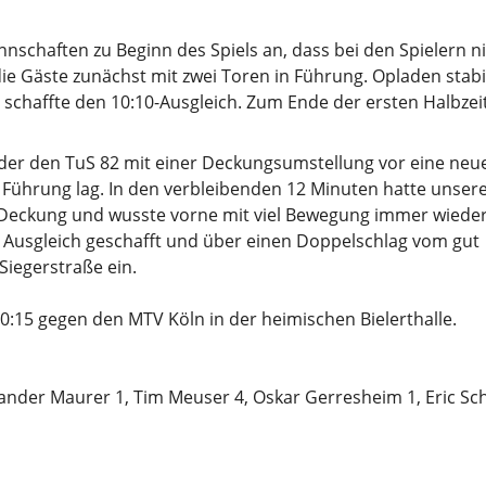
chaften zu Beginn des Spiels an, dass bei den Spielern n
e Gäste zunächst mit zwei Toren in Führung. Opladen stabil
d schaffte den 10:10-Ausgleich. Zum Ende der ersten Halbzei
, der den TuS 82 mit einer Deckungsumstellung vor eine neu
n Führung lag. In den verbleibenden 12 Minuten hatte unser
le Deckung und wusste vorne mit viel Bewegung immer wieder 
:24 Ausgleich geschafft und über einen Doppelschlag vom gut
Siegerstraße ein.
:15 gegen den MTV Köln in der heimischen Bielerthalle.
exander Maurer 1, Tim Meuser 4, Oskar Gerresheim 1, Eric Sch