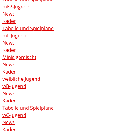
mE2-Jugend
News
Kader
Tabelle und Spielpläne
mF-Jugend
News
Kader
Minis gemischt
News
Kader
weibliche Jugend
wB-Jugend
News
Kader
Tabelle und Spielpläne
wC-Jugend
News
Kader