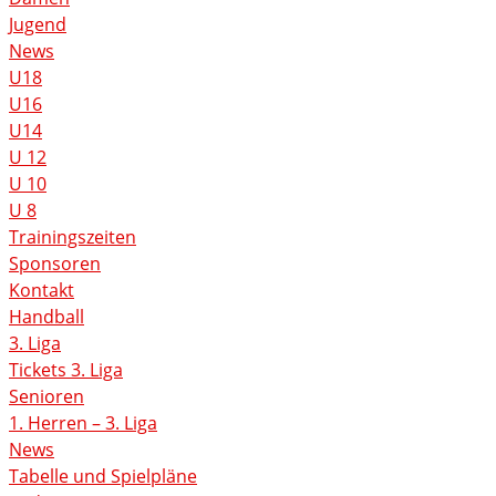
Jugend
News
U18
U16
U14
U 12
U 10
U 8
Trainingszeiten
Sponsoren
Kontakt
Handball
3. Liga
Tickets 3. Liga
Senioren
1. Herren – 3. Liga
News
Tabelle und Spielpläne