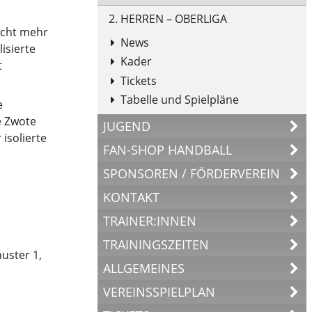
2. HERREN – OBERLIGA
icht mehr
News
isierte
Kader
t
Tickets
Tabelle und Spielpläne
e
e Zwote
JUGEND
isolierte
FAN-SHOP HANDBALL
SPONSOREN / FÖRDERVEREIN
KONTAKT
TRAINER:INNEN
TRAININGSZEITEN
uster 1,
ALLGEMEINES
VEREINSSPIELPLAN