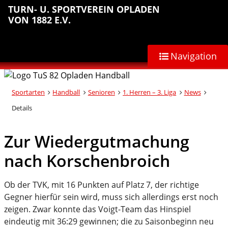
Sprungmarken
Inhalt
Hauptnavigation
Abteilungsnavigation
Fußbereich
TURN- U. SPORTVEREIN OPLADEN
anspringen
anspringen
anspringen
anspringen
VON 1882 E.V.
Navigation
Sportarten
Handball
Senioren
1. Herren – 3. Liga
News
Details
Zur Wiedergutmachung
nach Korschenbroich
Ob der TVK, mit 16 Punkten auf Platz 7, der richtige
Gegner hierfür sein wird, muss sich allerdings erst noch
zeigen. Zwar konnte das Voigt-Team das Hinspiel
eindeutig mit 36:29 gewinnen; die zu Saisonbeginn neu