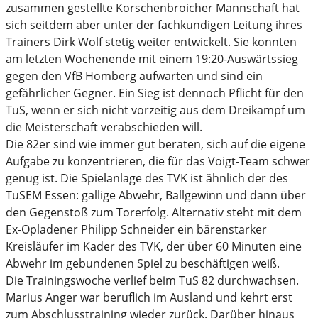
zusammen gestellte Korschenbroicher Mannschaft hat
sich seitdem aber unter der fachkundigen Leitung ihres
Trainers Dirk Wolf stetig weiter entwickelt. Sie konnten
am letzten Wochenende mit einem 19:20-Auswärtssieg
gegen den VfB Homberg aufwarten und sind ein
gefährlicher Gegner. Ein Sieg ist dennoch Pflicht für den
TuS, wenn er sich nicht vorzeitig aus dem Dreikampf um
die Meisterschaft verabschieden will.
Die 82er sind wie immer gut beraten, sich auf die eigene
Aufgabe zu konzentrieren, die für das Voigt-Team schwer
genug ist. Die Spielanlage des TVK ist ähnlich der des
TuSEM Essen: gallige Abwehr, Ballgewinn und dann über
den Gegenstoß zum Torerfolg. Alternativ steht mit dem
Ex-Opladener Philipp Schneider ein bärenstarker
Kreisläufer im Kader des TVK, der über 60 Minuten eine
Abwehr im gebundenen Spiel zu beschäftigen weiß.
Die Trainingswoche verlief beim TuS 82 durchwachsen.
Marius Anger war beruflich im Ausland und kehrt erst
zum Abschlusstraining wieder zurück. Darüber hinaus