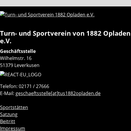
Turn- und Sportverein von 1882 Opladen
e.V.
Geschäftsstelle
Wilhelmstr. 16
51379 Leverkusen
Telefon: 02171 / 27666
E-Mail:
geschaeftsstelle[at]tus1882opladen.de
Navigation
Sportstätten
überspringen
Satzung
Beitritt
Impressum