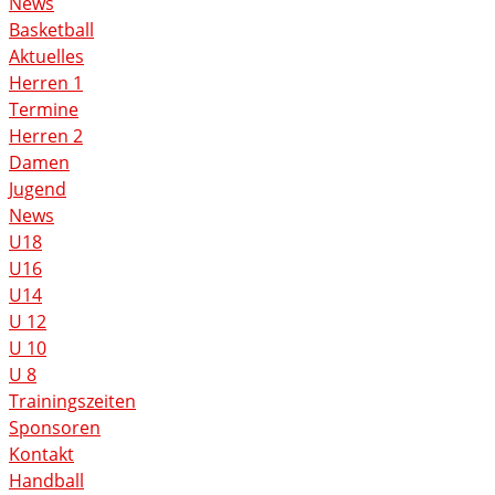
News
Basketball
Aktuelles
Herren 1
Termine
Herren 2
Damen
Jugend
News
U18
U16
U14
U 12
U 10
U 8
Trainingszeiten
Sponsoren
Kontakt
Handball