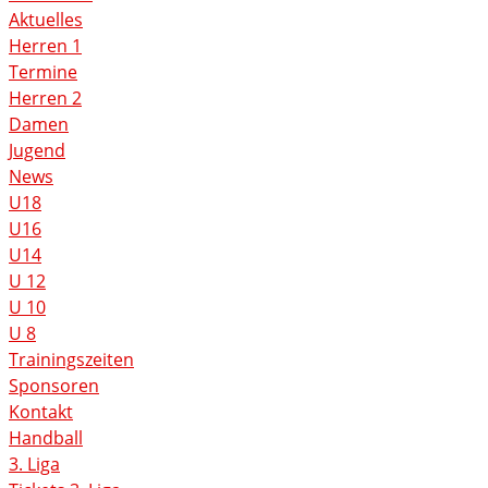
Aktuelles
Herren 1
Termine
Herren 2
Damen
Jugend
News
U18
U16
U14
U 12
U 10
U 8
Trainingszeiten
Sponsoren
Kontakt
Handball
3. Liga