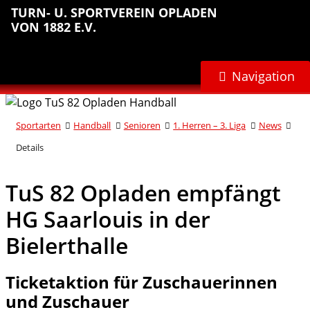
Sprungmarken
Inhalt
Hauptnavigation
Abteilungsnavigation
Fußbereich
TURN- U. SPORTVEREIN OPLADEN
anspringen
anspringen
anspringen
anspringen
VON 1882 E.V.
Navigation
Sportarten
Handball
Senioren
1. Herren – 3. Liga
News
Details
TuS 82 Opladen empfängt
HG Saarlouis in der
Bielerthalle
Ticketaktion für Zuschauerinnen
und Zuschauer