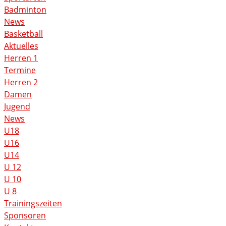
Badminton
News
Basketball
Aktuelles
Herren 1
Termine
Herren 2
Damen
Jugend
News
U18
U16
U14
U 12
U 10
U 8
Trainingszeiten
Sponsoren