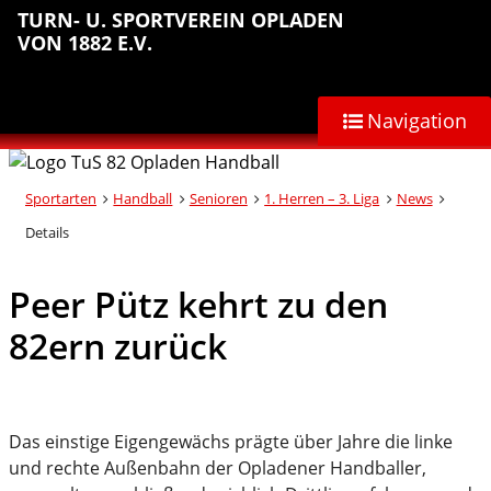
Sprungmarken
Inhalt
Hauptnavigation
Abteilungsnavigation
Fußbereich
TURN- U. SPORTVEREIN OPLADEN
anspringen
anspringen
anspringen
anspringen
VON 1882 E.V.
Navigation
Sportarten
Handball
Senioren
1. Herren – 3. Liga
News
Details
Peer Pütz kehrt zu den
82ern zurück
Das einstige Eigengewächs prägte über Jahre die linke
und rechte Außenbahn der Opladener Handballer,