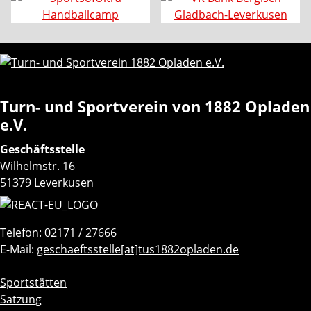
Turn- und Sportverein von 1882 Opladen
e.V.
Geschäftsstelle
Wilhelmstr. 16
51379 Leverkusen
Telefon: 02171 / 27666
E-Mail:
geschaeftsstelle[at]tus1882opladen.de
Navigation
Sportstätten
überspringen
Satzung