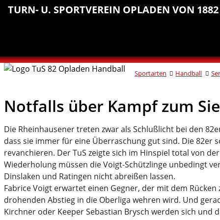
Sprungmarken
Inhalt
Hauptnavigation
Abteilungsnavigation
Fußbereich
TURN- U. SPORTVEREIN OPLADEN VON 1882 
anspringen
anspringen
anspringen
anspringen
Sportarten
Handball
Se
Notfalls über Kampf zum Si
Die Rheinhausener treten zwar als Schlußlicht bei den 82er
dass sie immer für eine Überraschung gut sind. Die 82er so
revanchieren. Der TuS zeigte sich im Hinspiel total von de
Wiederholung müssen die Voigt-Schützlinge unbedingt ve
Dinslaken und Ratingen nicht abreißen lassen.
Fabrice Voigt erwartet einen Gegner, der mit dem Rücken z
drohenden Abstieg in die Oberliga wehren wird. Und gera
Kirchner oder Keeper Sebastian Brysch werden sich und de