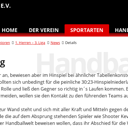
E.V.
HOME
DER VEREIN
SPORTARTEN
HAN
nioren
1. Herren – 3. Liga
News
Details
eg
 an, bewiesen aber im Hinspiel bei ähnlicher Tabellenkonste
llten sich unbedingt für die peinliche 30:23-Hinspielnieder
r Rolle und ließ den Gegner so richtig in´s Laufen kommen. 
rmeiden, wollen sie den Kontakt zu den führenden Teams a
ur Wand steht und sich mit aller Kraft und Mitteln gegen d
de die auf dem Absprung stehenden Spieler wie Shooter Ke
r Handballwelt beweisen wollen, dass ihr Abschied für die 