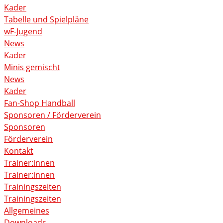
Kader
Tabelle und Spielpläne
wF-Jugend
News
Kader
Minis gemischt
News
Kader
Fan-Shop Handball
Sponsoren / Förderverein
Sponsoren
Förderverein
Kontakt
Trainer:innen
Trainer:innen
Trainingszeiten
Trainingszeiten
Allgemeines
Downloads