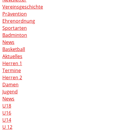
Vereinsgeschichte
Prävention
Ehrenordnung
Sportarten
Badminton
News
Basketball
Aktuelles
Herren 1
Termine
Herren 2
Damen
Jugend
News
U18
U16
U14
U 12