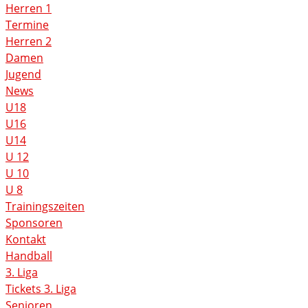
Herren 1
Termine
Herren 2
Damen
Jugend
News
U18
U16
U14
U 12
U 10
U 8
Trainingszeiten
Sponsoren
Kontakt
Handball
3. Liga
Tickets 3. Liga
Senioren