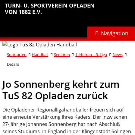
Sprungmarken
Inhalt
Hauptnavigation
Abteilungsnavigation
Fußbereich
TURN- U. SPORTVEREIN OPLADEN
anspringen
anspringen
anspringen
anspringen
VON 1882 E.V.
Navigation
Sportarten
Handball
Senioren
1. Herren – 3. Liga
News
Details
Jo Sonnenberg kehrt zum
TuS 82 Opladen zurück
Die Opladener Regionalligahandballer freuen sich auf
eine erneute Verstärkung ihres Kaders. Der inzwischen
27-jährige Johannes Sonnenberg hat nach Abschluß
seines Studiums in England in der Klingenstadt Solingen