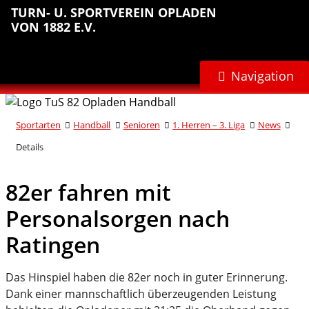
Sprungmarken
Inhalt
Hauptnavigation
Abteilungsnavigation
Fußbereich
TURN- U. SPORTVEREIN OPLADEN
anspringen
anspringen
anspringen
anspringen
VON 1882 E.V.
Navigation
Sportarten
Handball
Senioren
1. Herren – 3. Liga
News
Details
82er fahren mit
Personalsorgen nach
Ratingen
Das Hinspiel haben die 82er noch in guter Erinnerung.
Dank einer mannschaftlich überzeugenden Leistung