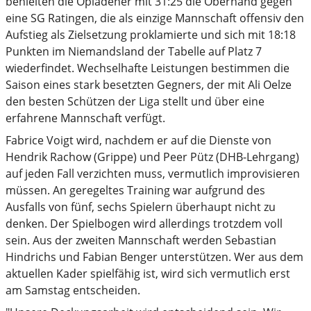
behielten die Opladener mit 31:25 die Oberhand gegen
eine SG Ratingen, die als einzige Mannschaft offensiv den
Aufstieg als Zielsetzung proklamierte und sich mit 18:18
Punkten im Niemandsland der Tabelle auf Platz 7
wiederfindet. Wechselhafte Leistungen bestimmen die
Saison eines stark besetzten Gegners, der mit Ali Oelze
den besten Schützen der Liga stellt und über eine
erfahrene Mannschaft verfügt.
Fabrice Voigt wird, nachdem er auf die Dienste von
Hendrik Rachow (Grippe) und Peer Pütz (DHB-Lehrgang)
auf jeden Fall verzichten muss, vermutlich improvisieren
müssen. An geregeltes Training war aufgrund des
Ausfalls von fünf, sechs Spielern überhaupt nicht zu
denken. Der Spielbogen wird allerdings trotzdem voll
sein. Aus der zweiten Mannschaft werden Sebastian
Hindrichs und Fabian Benger unterstützen. Wer aus dem
aktuellen Kader spielfähig ist, wird sich vermutlich erst
am Samstag entscheiden.