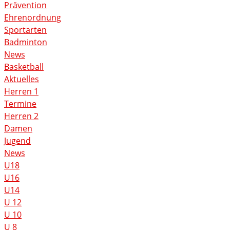
Prävention
Ehrenordnung
Sportarten
Badminton
News
Basketball
Aktuelles
Herren 1
Termine
Herren 2
Damen
Jugend
News
U18
U16
U14
U 12
U 10
U 8