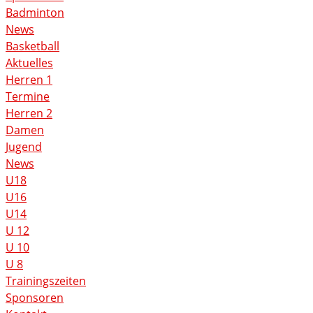
Badminton
News
Basketball
Aktuelles
Herren 1
Termine
Herren 2
Damen
Jugend
News
U18
U16
U14
U 12
U 10
U 8
Trainingszeiten
Sponsoren