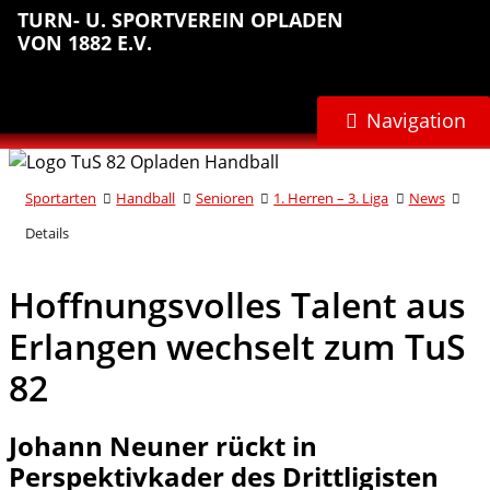
Sprungmarken
Inhalt
Hauptnavigation
Abteilungsnavigation
Fußbereich
TURN- U. SPORTVEREIN OPLADEN
anspringen
anspringen
anspringen
anspringen
VON 1882 E.V.
Navigation
Sportarten
Handball
Senioren
1. Herren – 3. Liga
News
Details
Hoffnungsvolles Talent aus
Erlangen wechselt zum TuS
82
Johann Neuner rückt in
Perspektivkader des Drittligisten