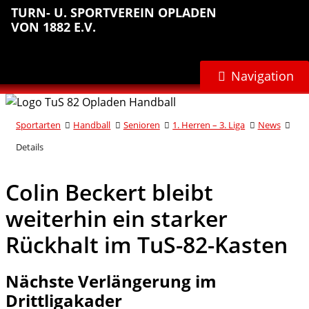
Sprungmarken
Inhalt
Hauptnavigation
Abteilungsnavigation
Fußbereich
TURN- U. SPORTVEREIN OPLADEN
anspringen
anspringen
anspringen
anspringen
VON 1882 E.V.
Navigation
Sportarten
Handball
Senioren
1. Herren – 3. Liga
News
Details
Colin Beckert bleibt
weiterhin ein starker
Rückhalt im TuS-82-Kasten
Nächste Verlängerung im
Drittligakader