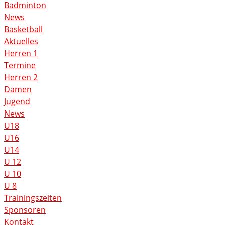
Badminton
News
Basketball
Aktuelles
Herren 1
Termine
Herren 2
Damen
Jugend
News
U18
U16
U14
U 12
U 10
U 8
Trainingszeiten
Sponsoren
Kontakt