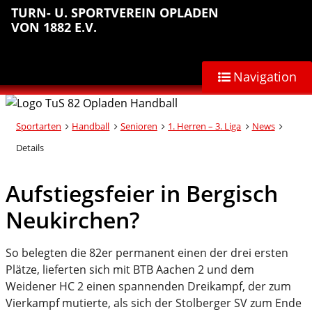
Sprungmarken
Inhalt
Hauptnavigation
Abteilungsnavigation
Fußbereich
TURN- U. SPORTVEREIN OPLADEN
anspringen
anspringen
anspringen
anspringen
VON 1882 E.V.
Navigation
Sportarten
Handball
Senioren
1. Herren – 3. Liga
News
Details
Aufstiegsfeier in Bergisch
Neukirchen?
So belegten die 82er permanent einen der drei ersten
Plätze, lieferten sich mit BTB Aachen 2 und dem
Weidener HC 2 einen spannenden Dreikampf, der zum
Vierkampf mutierte, als sich der Stolberger SV zum Ende