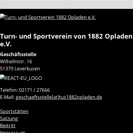
Turn- und Sportverein von 1882 Opladen
e.V.
Geschäftsstelle
Wilhelmstr. 16
51379 Leverkusen
Telefon: 02171 / 27666
E-Mail:
geschaeftsstelle[at]tus1882opladen.de
Navigation
Sportstätten
überspringen
Satzung
Beitritt
Impressum