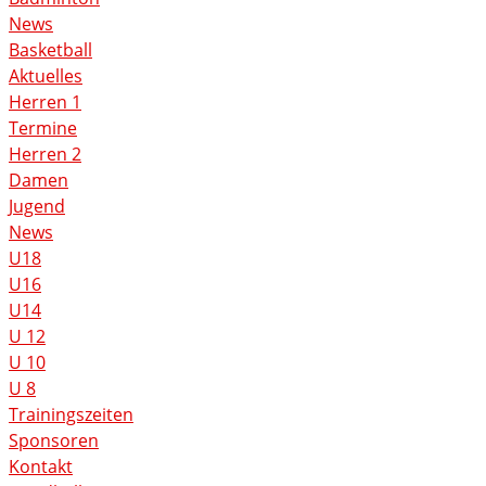
News
Basketball
Aktuelles
Herren 1
Termine
Herren 2
Damen
Jugend
News
U18
U16
U14
U 12
U 10
U 8
Trainingszeiten
Sponsoren
Kontakt