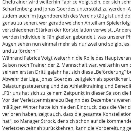
Cheftrainer wird weiterhin Fabrice Voigt sein, der sich se
Scharfenberg und Jonas Goerdes unterstützt zu werden. A
zudem auch im Jugendbereich des Vereins tätig ist und dort
genau zu sehen, wer gerade welchen Anteil am Spielerfolg 
verschiedenen Stärken der Konstellation verweist. „Ander
werden individuelle Fähigkeiten gebündelt, was unserer P
Augen sehen nun einmal mehr als nur zwei und so gibt es a
und zu fördern.“
Während Fabrice Voigt weiterhin die Rolle des Hauptveran
Saison noch Trainer der 2. Mannschaft war, weiterhin u
seinem ersten Drittligajahr hat sich diese „Beförderung“ b
Abwehr der Liga. Jonas Goerdes, zeitgleich als sportlicher
Belastungssteuerung und das Athletiktraining und Benedik
„Für uns hat sich zu keinem Zeitpunkt in dieser Saison die
Vor der Verletztenmisere zu Beginn des Dezembers waren w
mäßigen Winter hatte ich nie den Eindruck, dass die Vier d
verloren haben, zeigt auch, dass die gesamte Konstella
hat“, so Manager Strock, der sich schon auf die kommende 
Verletzten zeitnah zurückkehren, kann die Vorbereitung 