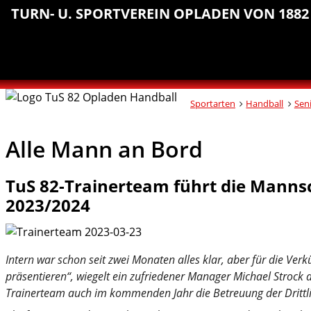
Sprungmarken
Inhalt
Hauptnavigation
Abteilungsnavigation
Fußbereich
TURN- U. SPORTVEREIN OPLADEN VON 1882 
anspringen
anspringen
anspringen
anspringen
Sportarten
Handball
Sen
Alle Mann an Bord
TuS 82-Trainerteam führt die Manns
2023/2024
Intern war schon seit zwei Monaten alles klar, aber für die Verk
präsentieren“, wiegelt ein zufriedener Manager Michael Strock a
Trainerteam auch im kommenden Jahr die Betreuung der Drittl