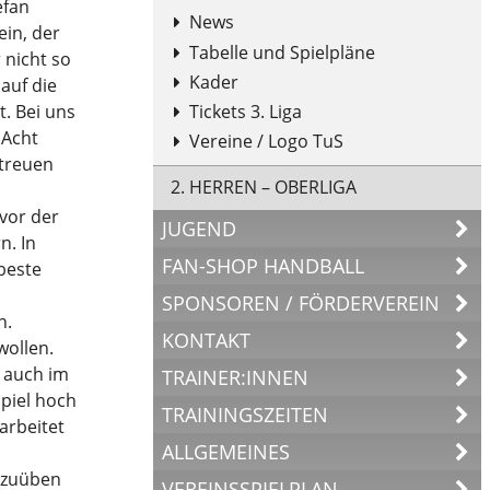
efan
News
in, der
Tabelle und Spielpläne
 nicht so
Kader
auf die
Tickets 3. Liga
. Bei uns
 Acht
Vereine / Logo TuS
etreuen
2. HERREN – OBERLIGA
vor der
JUGEND
n. In
FAN-SHOP HANDBALL
 beste
SPONSOREN / FÖRDERVEREIN
n.
KONTAKT
wollen.
d auch im
TRAINER:INNEN
Spiel hoch
TRAININGSZEITEN
arbeitet
ALLGEMEINES
inzuüben
VEREINSSPIELPLAN