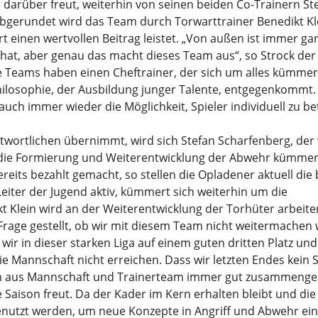
hr darüber freut, weiterhin von seinen beiden Co-Trainern St
bgerundet wird das Team durch Torwarttrainer Benedikt Kle
 einen wertvollen Beitrag leistet. „Von außen ist immer gar
hat, aber genau das macht dieses Team aus“, so Strock der 
e Teams haben einen Cheftrainer, der sich um alles kümmert
hilosophie, der Ausbildung junger Talente, entgegenkommt.
uch immer wieder die Möglichkeit, Spieler individuell zu b
twortlichen übernimmt, wird sich Stefan Scharfenberg, der 
m die Formierung und Weiterentwicklung der Abwehr kümmer
ereits bezahlt gemacht, so stellen die Opladener aktuell die
 Leiter der Jugend aktiv, kümmert sich weiterhin um die
t Klein wird an der Weiterentwicklung der Torhüter arbeite
 Frage gestellt, ob wir mit diesem Team nicht weitermachen 
ir in dieser starken Liga auf einem guten dritten Platz un
ie Mannschaft nicht erreichen. Dass wir letzten Endes kein 
tion aus Mannschaft und Trainerteam immer gut zusammenge
Saison freut. Da der Kader im Kern erhalten bleibt und die
genutzt werden, um neue Konzepte in Angriff und Abwehr e