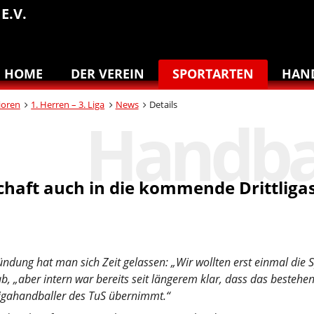
E.V.
HOME
DER VEREIN
SPORTARTEN
HAN
ioren
1. Herren – 3. Liga
News
Details
chaft auch in die kommende Drittliga
ündung hat man sich Zeit gelassen: „Wir wollten erst einmal die S
b, „aber intern war bereits seit längerem klar, dass das bestehe
igahandballer des TuS übernimmt.“