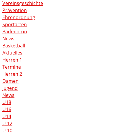
Vereinsgeschichte
Prävention
Ehrenordnung
Sportarten
Badminton
News
Basketball
Aktuelles
Herren 1
Termine
Herren 2
Damen
Jugend
News
U18
U16
U14
U 12
U 10