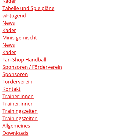
Kader
Tabelle und Spielpläne
wF-Jugend
News
Kader
Minis gemischt
News
Kader
Fan-Shop Handball
Sponsoren / Förderverein
Sponsoren
Förderverein
Kontakt
Trainer:innen
Trainer:innen
Trainingszeiten
Trainingszeiten
Allgemeines
Downloads