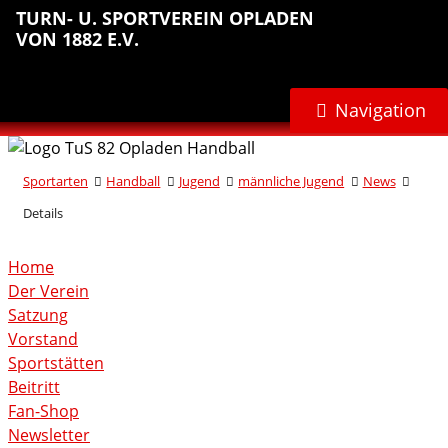
Sprungmarken
Inhalt
Hauptnavigation
Abteilungsnavigation
Fußbereich
TURN- U. SPORTVEREIN OPLADEN
anspringen
anspringen
anspringen
anspringen
VON 1882 E.V.
Navigation
Sportarten
Handball
Jugend
männliche Jugend
News
Details
Home
Der Verein
Satzung
Vorstand
Sportstätten
Beitritt
Fan-Shop
Newsletter