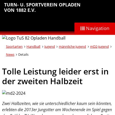
Sprungmarken
Inhalt
Hauptnavigation
Abteilungsnavigation
Fußbereich
TURN- U. SPORTVEREIN OPLADEN
anspringen
anspringen
anspringen
anspringen
VON 1882 E.V.
Navigation
Sportarten
Handball
Jugend
männliche Jugend
mD2-Jugend
News
Details
Tolle Leistung leider erst in
der zweiten Halbzeit
Zwei Halbzeiten, wie sie unterschiedlicher kaum sein könnten,
erlebten die 2013er Jungotter am Wochenende im Spiel gegen