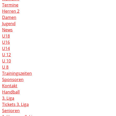
Termine
Herren 2
Damen
Jugend
News
U18
U16
U14
U 12
U 10
U 8
Trainingszeiten
Sponsoren
Kontakt
Handball
3. Liga
Tickets 3. Liga
Senioren