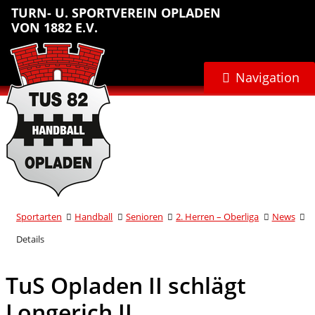
Sprungmarken
Inhalt
Hauptnavigation
Abteilungsnavigation
Fußbereich
TURN- U. SPORTVEREIN OPLADEN
anspringen
anspringen
anspringen
anspringen
VON 1882 E.V.
Navigation
Sportarten
Handball
Senioren
2. Herren – Oberliga
News
Details
TuS Opladen II schlägt
Longerich II