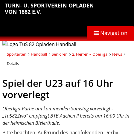
Sprungmarken
Inhalt
Hauptnavigation
Abteilungsnavigation
Fußbereich
TURN- U. SPORTVEREIN OPLADEN
anspringen
anspringen
anspringen
anspringen
VON 1882 E.V.
Navigation
Sportarten
Handball
Senioren
2. Herren – Oberliga
News
Details
Spiel der U23 auf 16 Uhr
vorverlegt
Oberliga-Partie am kommenden Samstag vorverlegt -
„TuS82Zwo“ empfängt BTB Aachen II bereits um 16:00 Uhr in
der heimischen Bielerthalle.
Bitte beachten: Aufgrund des nachfolgenden Derby-