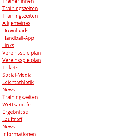
Trainer:innen
Trainingszeiten
Trainingszeiten
Allgemeines
Downloads
Handball-App
Links
Vereinsspielplan
Vereinsspielplan
Tickets
Social-Media
Leichtathletik
News
Trainingszeiten
Wettkämpfe
Ergebnisse
Lauftreff
News
Informationen