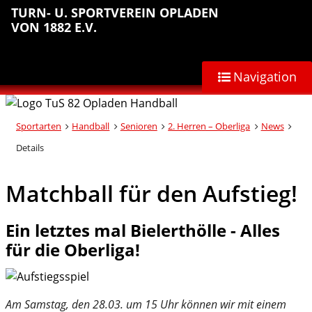
Sprungmarken
Inhalt
Hauptnavigation
Abteilungsnavigation
Fußbereich
TURN- U. SPORTVEREIN OPLADEN
anspringen
anspringen
anspringen
anspringen
VON 1882 E.V.
Navigation
Sportarten
Handball
Senioren
2. Herren – Oberliga
News
Details
Matchball für den Aufstieg!
Ein letztes mal Bielerthölle - Alles
für die Oberliga!
Am Samstag, den 28.03. um 15 Uhr können wir mit einem