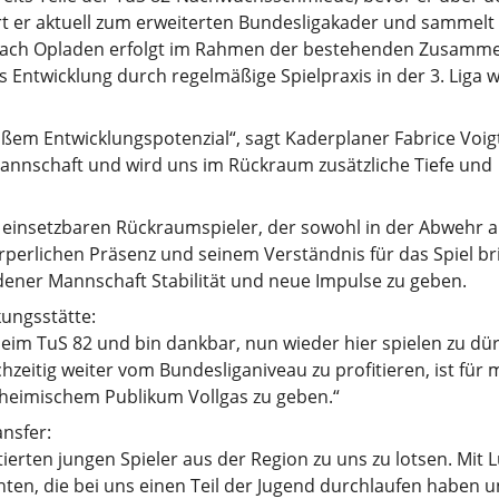
t er aktuell zum erweiterten Bundesligakader und sammelt
 nach Opladen erfolgt im Rahmen der bestehenden Zusamm
Entwicklung durch regelmäßige Spielpraxis in der 3. Liga w
oßem Entwicklungspotenzial“, sagt Kaderplaner Fabrice Voigt
Mannschaft und wird uns im Rückraum zusätzliche Tiefe und
el einsetzbaren Rückraumspieler, der sowohl in der Abwehr a
örperlichen Präsenz und seinem Verständnis für das Spiel br
dener Mannschaft Stabilität und neue Impulse zu geben.
kungsstätte:
beim TuS 82 und bin dankbar, nun wieder hier spielen zu dür
hzeitig weiter vom Bundesliganiveau zu profitieren, ist für m
r heimischem Publikum Vollgas zu geben.“
nsfer:
ierten jungen Spieler aus der Region zu uns zu lotsen. Mit L
hten, die bei uns einen Teil der Jugend durchlaufen haben un