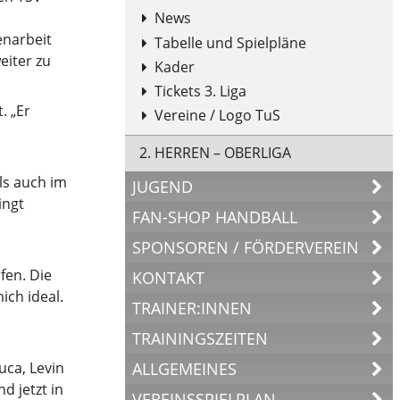
News
enarbeit
Tabelle und Spielpläne
eiter zu
Kader
Tickets 3. Liga
. „Er
Vereine / Logo TuS
2. HERREN – OBERLIGA
ls auch im
JUGEND
ingt
FAN-SHOP HANDBALL
SPONSOREN / FÖRDERVEREIN
fen. Die
KONTAKT
ich ideal.
TRAINER:INNEN
TRAININGSZEITEN
ALLGEMEINES
uca, Levin
d jetzt in
VEREINSSPIELPLAN