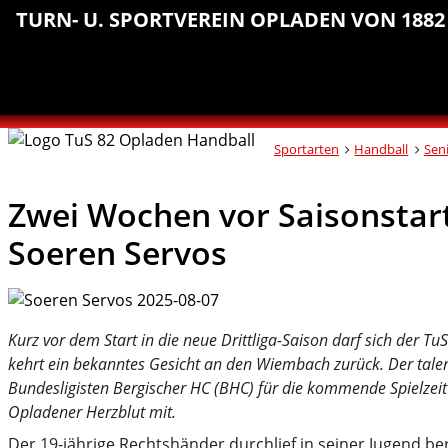
Sprungmarken
Inhalt
Hauptnavigation
Abteilungsnavigation
Fußbereich
TURN- U. SPORTVEREIN OPLADEN VON 1882 
anspringen
anspringen
anspringen
anspringen
Sportarten
Handball
Sen
Zwei Wochen vor Saisonstart
Soeren Servos
Kurz vor dem Start in die neue Drittliga-Saison darf sich der 
kehrt ein bekanntes Gesicht an den Wiembach zurück. Der tal
Bundesligisten Bergischer HC (BHC) für die kommende Spielzeit 
Opladener Herzblut mit.
Der 19-jährige Rechtshänder durchlief in seiner Jugend b