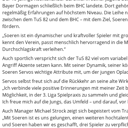
Bayer Dormagen schließlich beim BHC landete. Dort gehör
regelmäßig Erfahrungen auf höchstem Niveau. Die Leihe
zwischen dem TuS 82 und dem BHC – mit dem Ziel, Soerens 
fördern.
„Soeren ist ein dynamischer und kraftvoller Spieler mit gr
kennt den Verein, passt menschlich hervorragend in die 
Durchschlagskraft verleihen.“
Auch sportlich verspricht sich der TuS 82 viel vom variab
Angriff Akzente setzen kann. Mit seiner Dynamik, seiner k
Soeren Servos wichtige Attribute mit, um der jungen Opla
Servos selbst freut sich auf die Rückkehr an seine alte Wir
„Ich verbinde viele positive Erinnerungen mit meiner Zeit 
Möglichkeit, in der 3. Liga Spielpraxis zu sammeln und gleic
Ich freue mich auf die Jungs, das Umfeld – und darauf, vo
Auch Manager Michael Strock zeigt sich begeistert vom Tra
„Mit Soeren ist es uns gelungen, einen weiteren hochtalent
und Soeren haben wir es geschafft, drei Spieler zu verpflic