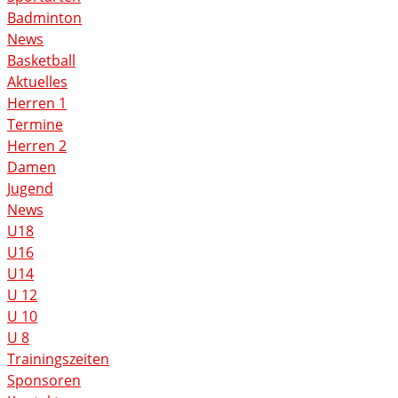
Badminton
News
Basketball
Aktuelles
Herren 1
Termine
Herren 2
Damen
Jugend
News
U18
U16
U14
U 12
U 10
U 8
Trainingszeiten
Sponsoren