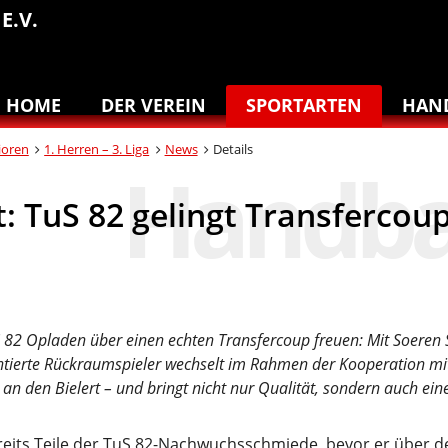
E.V.
HOME
DER VEREIN
SPORTARTEN
HAN
ioren
1. Herren – 3. Liga
News
Details
: TuS 82 gelingt Transfercou
TuS 82 Opladen über einen echten Transfercoup freuen: Mit Soeren
entierte Rückraumspieler wechselt im Rahmen der Kooperation m
an den Bielert – und bringt nicht nur Qualität, sondern auch ei
ereits Teile der TuS 82-Nachwuchsschmiede, bevor er über 