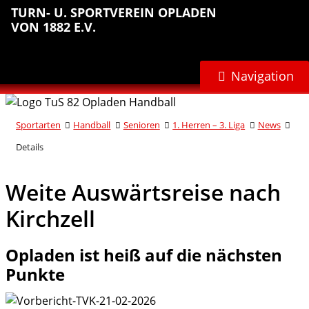
Sprungmarken
Inhalt
Hauptnavigation
Abteilungsnavigation
Fußbereich
TURN- U. SPORTVEREIN OPLADEN
anspringen
anspringen
anspringen
anspringen
VON 1882 E.V.
Navigation
Sportarten
Handball
Senioren
1. Herren – 3. Liga
News
Details
Weite Auswärtsreise nach
Kirchzell
Opladen ist heiß auf die nächsten
Punkte