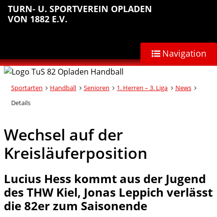
Sprungmarken
Inhalt
Hauptnavigation
Abteilungsnavigation
Fußbereich
TURN- U. SPORTVEREIN OPLADEN
anspringen
anspringen
anspringen
anspringen
VON 1882 E.V.
Navigation
Sportarten
Handball
Senioren
1. Herren – 3. Liga
News
Details
Wechsel auf der
Kreisläuferposition
Lucius Hess kommt aus der Jugend
des THW Kiel, Jonas Leppich verlässt
die 82er zum Saisonende