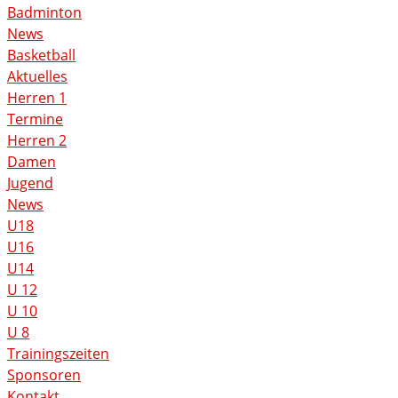
Badminton
News
Basketball
Aktuelles
Herren 1
Termine
Herren 2
Damen
Jugend
News
U18
U16
U14
U 12
U 10
U 8
Trainingszeiten
Sponsoren
Kontakt