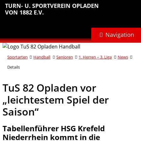
Sprungmarken
Inhalt
Hauptnavigation
Abteilungsnavigation
Fußbereich
TURN- U. SPORTVEREIN OPLADEN
anspringen
anspringen
anspringen
anspringen
VON 1882 E.V.
Navigation
Sportarten
Handball
Senioren
1. Herren – 3. Liga
News
Details
TuS 82 Opladen vor
„leichtestem Spiel der
Saison“
Tabellenführer HSG Krefeld
Niederrhein kommt in die