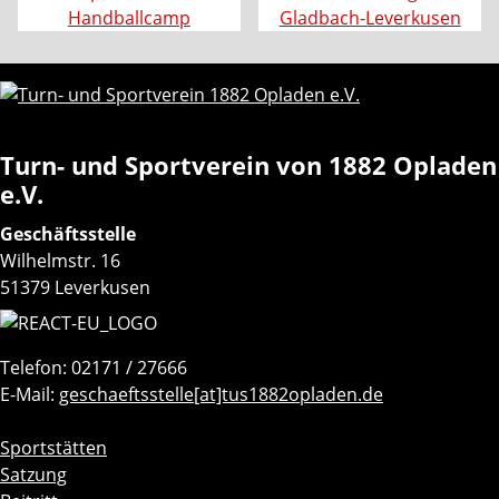
Turn- und Sportverein von 1882 Opladen
e.V.
Geschäftsstelle
Wilhelmstr. 16
51379 Leverkusen
Telefon: 02171 / 27666
E-Mail:
geschaeftsstelle[at]tus1882opladen.de
Navigation
Sportstätten
überspringen
Satzung