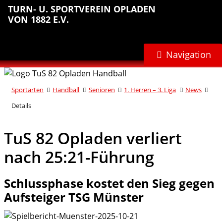
Sprungmarken
Inhalt
Hauptnavigation
Abteilungsnavigation
Fußbereich
TURN- U. SPORTVEREIN OPLADEN
anspringen
anspringen
anspringen
anspringen
VON 1882 E.V.
Navigation
Sportarten
Handball
Senioren
1. Herren – 3. Liga
News
Details
TuS 82 Opladen verliert
nach 25:21-Führung
Schlussphase kostet den Sieg gegen
Aufsteiger TSG Münster