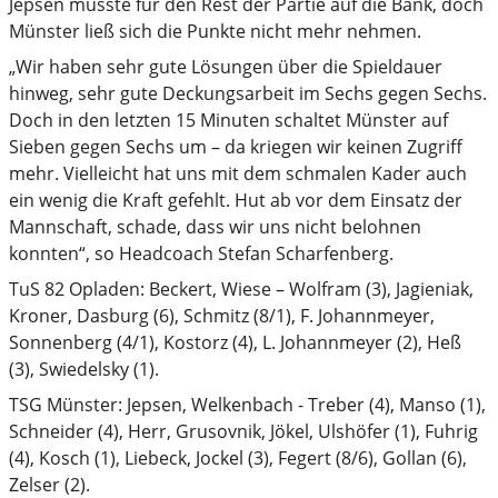
Jepsen musste für den Rest der Partie auf die Bank, doch
Münster ließ sich die Punkte nicht mehr nehmen.
„Wir haben sehr gute Lösungen über die Spieldauer
hinweg, sehr gute Deckungsarbeit im Sechs gegen Sechs.
Doch in den letzten 15 Minuten schaltet Münster auf
Sieben gegen Sechs um – da kriegen wir keinen Zugriff
mehr. Vielleicht hat uns mit dem schmalen Kader auch
ein wenig die Kraft gefehlt. Hut ab vor dem Einsatz der
Mannschaft, schade, dass wir uns nicht belohnen
konnten“, so Headcoach Stefan Scharfenberg.
TuS 82 Opladen: Beckert, Wiese – Wolfram (3), Jagieniak,
Kroner, Dasburg (6), Schmitz (8/1), F. Johannmeyer,
Sonnenberg (4/1), Kostorz (4), L. Johannmeyer (2), Heß
(3), Swiedelsky (1).
TSG Münster: Jepsen, Welkenbach - Treber (4), Manso (1),
Schneider (4), Herr, Grusovnik, Jökel, Ulshöfer (1), Fuhrig
(4), Kosch (1), Liebeck, Jockel (3), Fegert (8/6), Gollan (6),
Zelser (2).