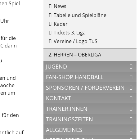
en Spiel
News
Tabelle und Spielpläne
 Uhr
Kader
Tickets 3. Liga
für die
Vereine / Logo TuS
LSC dann
2. HERREN – OBERLIGA
u
JUGEND
FAN-SHOP HANDBALL
hen und
swoche
SPONSOREN / FÖRDERVEREIN
rden um
KONTAKT
TRAINER:INNEN
 für den
TRAININGSZEITEN
ALLGEMEINES
ntlich auf