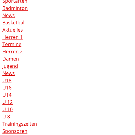
Sportarten
Badminton
News
Basketball
Aktuelles
Herren 1
Termine
Herren 2
Damen
Jugend
News
U18
U16
U14
U 12
U 10
U 8
Trainingszeiten
Sponsoren