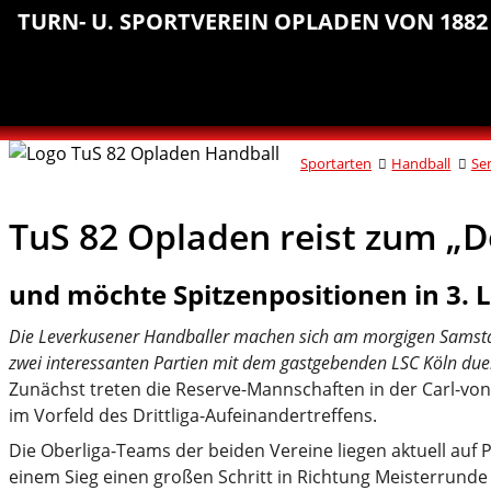
Sprungmarken
Inhalt
Hauptnavigation
Abteilungsnavigation
Fußbereich
TURN- U. SPORTVEREIN OPLADEN VON 1882 
anspringen
anspringen
anspringen
anspringen
Sportarten
Handball
Se
TuS 82 Opladen reist zum „
und möchte Spitzenpositionen in 3. L
Die Leverkusener Handballer machen sich am morgigen Samstag 
zwei interessanten Partien mit dem gastgebenden LSC Köln duel
Zunächst treten die Reserve-Mannschaften in der Carl-von
im Vorfeld des Drittliga-Aufeinandertreffens.
Die Oberliga-Teams der beiden Vereine liegen aktuell auf P
einem Sieg einen großen Schritt in Richtung Meisterrund