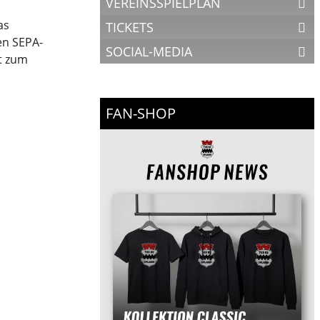
VEREINSSPIELPLAN
as
TICKETS
en SEPA-
SOCIAL-MEDIA
kt zum
FAN-SHOP