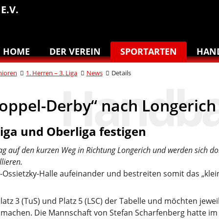
E.V.
HOME
DER VEREIN
SPORTARTEN
HAN
nioren
1. Herren – 3. Liga
News
Details
Doppel-Derby“ nach Longerich
iga und Oberliga festigen
auf den kurzen Weg in Richtung Longerich und werden sich dort
lieren.
-Ossietzky-Halle aufeinander und bestreiten somit das „kle
latz 3 (TuS) und Platz 5 (LSC) der Tabelle und möchten jewei
e machen. Die Mannschaft von Stefan Scharfenberg hatte im