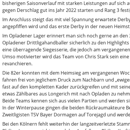
bisherigen Saisonverlauf mit starken Leistungen auf sic
gegen Derschlag gut ins Jahr 2022 starten und Rang 3 fest
Im Anschluss steigt das mit viel Spannung erwartete Derby
angepfiffen wird und das erste Derby in der neuen Heimstä
Im Opladener Lager erinnert man sich noch gerne an den 31
Opladener Drittligahandballer sicherlich zu den Highlight
eine überragende Siegesserie, die jedoch am vergangene
Umso motivierter wird das Team von Chris Stark sein eine n
revanchieren.
Die 82er konnten mit dem Heimsieg am vergangenen Woc
fahren frei von jeglichem Druck zum Nachbarn und „ewigen
fast auf den kompletten Kader zurückgreifen und mit sein
etwas Zählbares aus Longerich mit nach Opladen zu nehm
Beide Teams kennen sich aus vielen Partien und werden sich
In der Winterpause gingen die beiden Rückraumakteure Be
Zweitligisten TSV Bayer Dormagen auf Torejagd und werde
Bei den Kölnern fehlt weiterhin der langzeitverletzte Sta