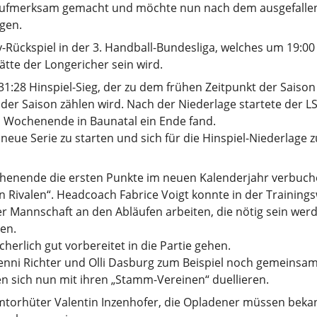
h aufmerksam gemacht und möchte nun nach dem ausgefallen
igen.
-Rückspiel in der 3. Handball-Bundesliga, welches um 19:00
tte der Longericher sein wird.
:28 Hinspiel-Sieg, der zu dem frühen Zeitpunkt der Saison 
s der Saison zählen wird. Nach der Niederlage startete der 
n Wochenende in Baunatal ein Ende fand.
eue Serie zu starten und sich für die Hinspiel-Niederlage z
henende die ersten Punkte im neuen Kalenderjahr verbuc
 Rivalen“. Headcoach Fabrice Voigt konnte in der Training
er Mannschaft an den Abläufen arbeiten, die nötig sein we
en.
erlich gut vorbereitet in die Partie gehen.
nni Richter und Olli Dasburg zum Beispiel noch gemeinsam
n sich nun mit ihren „Stamm-Vereinen“ duellieren.
mmtorhüter Valentin Inzenhofer, die Opladener müssen bekan