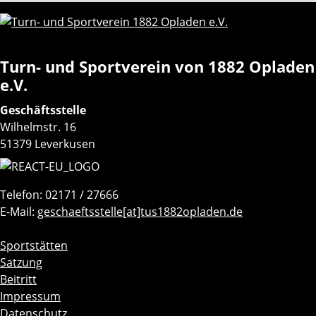
Turn- und Sportverein von 1882 Opladen
e.V.
Geschäftsstelle
Wilhelmstr. 16
51379 Leverkusen
Telefon: 02171 / 27666
E-Mail:
geschaeftsstelle[at]tus1882opladen.de
Navigation
Sportstätten
überspringen
Satzung
Beitritt
Impressum
Datenschutz