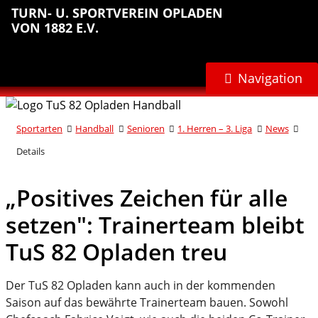
Sprungmarken
Inhalt
Hauptnavigation
Abteilungsnavigation
Fußbereich
TURN- U. SPORTVEREIN OPLADEN
anspringen
anspringen
anspringen
anspringen
VON 1882 E.V.
Navigation
Sportarten
Handball
Senioren
1. Herren – 3. Liga
News
Details
„Positives Zeichen für alle
setzen": Trainerteam bleibt
TuS 82 Opladen treu
Der TuS 82 Opladen kann auch in der kommenden
Saison auf das bewährte Trainerteam bauen. Sowohl