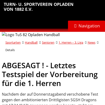
Sprungmarken
Inhalt
Hauptnavigation
Abteilungsnavigation
Fußbereich
TURN- U. SPORTVEREIN OPLADEN
anspringen
anspringen
anspringen
anspringen
VON 1882 E.V.
Navigation
Sportarten
Handball
Senioren
1. Herren – 3. Liga
News
Details
ABGESAGT ! - Letztes
Testspiel der Vorbereitung
für die 1. Herren
Nachdem der auf Donnerstagabend verschobene Test
gegen den ambitionierten Drittligisten SGSH Dragons