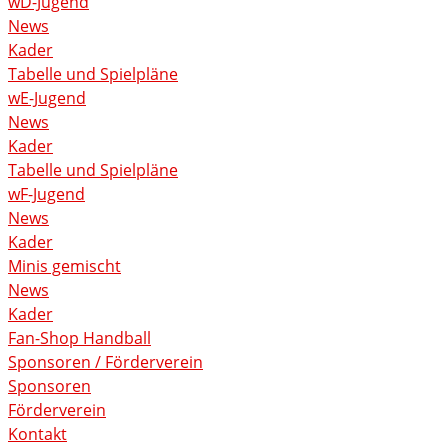
wD-Jugend
News
Kader
Tabelle und Spielpläne
wE-Jugend
News
Kader
Tabelle und Spielpläne
wF-Jugend
News
Kader
Minis gemischt
News
Kader
Fan-Shop Handball
Sponsoren / Förderverein
Sponsoren
Förderverein
Kontakt