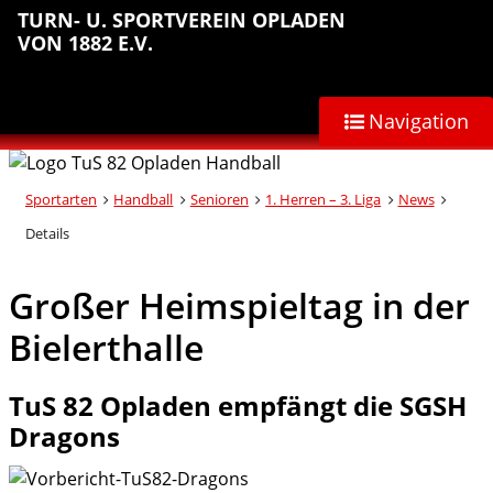
Sprungmarken
Inhalt
Hauptnavigation
Abteilungsnavigation
Fußbereich
TURN- U. SPORTVEREIN OPLADEN
anspringen
anspringen
anspringen
anspringen
VON 1882 E.V.
Navigation
Sportarten
Handball
Senioren
1. Herren – 3. Liga
News
Details
Großer Heimspieltag in der
Bielerthalle
TuS 82 Opladen empfängt die SGSH
Dragons