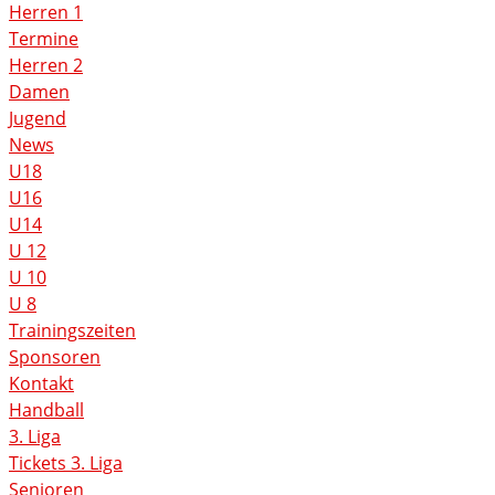
Herren 1
Termine
Herren 2
Damen
Jugend
News
U18
U16
U14
U 12
U 10
U 8
Trainingszeiten
Sponsoren
Kontakt
Handball
3. Liga
Tickets 3. Liga
Senioren