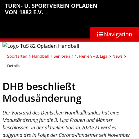
Sprungmarken
Inhalt
Hauptnavigation
Abteilungsnavigation
Fußbereich
TURN- U. SPORTVEREIN OPLADEN
anspringen
anspringen
anspringen
anspringen
VON 1882 E.V.
Navigation
Sportarten
Handball
Senioren
1. Herren – 3. Liga
News
Details
DHB beschließt
Modusänderung
Der Vorstand des Deutschen Handballbundes hat eine
Modusänderung für die 3. Liga Frauen und Männer
beschlossen. In der aktuellen Saison 2020/21 wird es
aufgrund des in Folge der Corona-Pandemie seit November