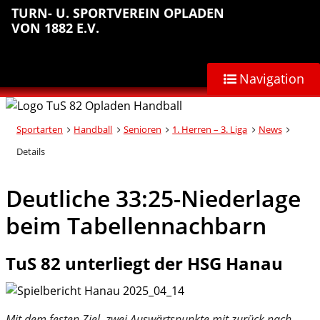
Sprungmarken
Inhalt
Hauptnavigation
Abteilungsnavigation
Fußbereich
TURN- U. SPORTVEREIN OPLADEN
anspringen
anspringen
anspringen
anspringen
VON 1882 E.V.
Navigation
Sportarten
Handball
Senioren
1. Herren – 3. Liga
News
Details
Deutliche 33:25-Niederlage
beim Tabellennachbarn
TuS 82 unterliegt der HSG Hanau
Mit dem festen Ziel, zwei Auswärtspunkte mit zurück nach