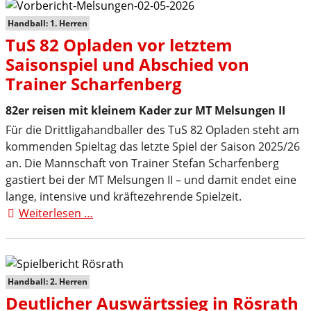
sichert
sich
Handball: 1. Herren
mit
TuS 82 Opladen vor letztem
29:29
Saisonspiel und Abschied von
einen
Trainer Scharfenberg
Punkt
zum
82er reisen mit kleinem Kader zur MT Melsungen II
Saisonabschluss
Für die Drittligahandballer des TuS 82 Opladen steht am
bei
kommenden Spieltag das letzte Spiel der Saison 2025/26
der
an. Die Mannschaft von Trainer Stefan Scharfenberg
MT
gastiert bei der MT Melsungen II – und damit endet eine
Melsungen
lange, intensive und kräftezehrende Spielzeit.
II
Weiterlesen …
TuS
82
Opladen
vor
letztem
Handball: 2. Herren
Saisonspiel
Deutlicher Auswärtssieg in Rösrath