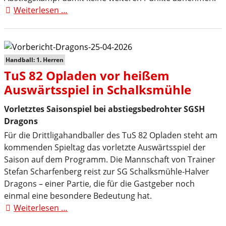
Weiterlesen …
Bittere
23:31-
Niederlage
im
Sauerland
Handball: 1. Herren
TuS 82 Opladen vor heißem
Auswärtsspiel in Schalksmühle
Vorletztes Saisonspiel bei abstiegsbedrohter SGSH
Dragons
Für die Drittligahandballer des TuS 82 Opladen steht am
kommenden Spieltag das vorletzte Auswärtsspiel der
Saison auf dem Programm. Die Mannschaft von Trainer
Stefan Scharfenberg reist zur SG Schalksmühle-Halver
Dragons – einer Partie, die für die Gastgeber noch
einmal eine besondere Bedeutung hat.
Weiterlesen …
TuS
82