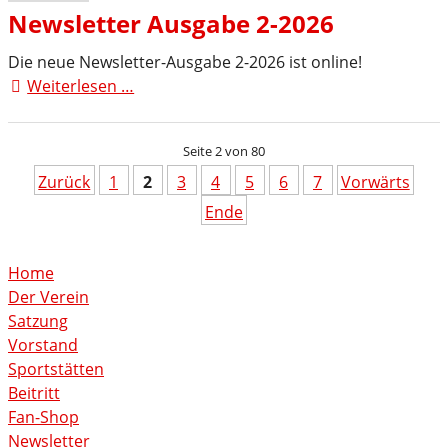
eine
Newsletter Ausgabe 2-2026
Halbzeit
dagegen
Die neue Newsletter-Ausgabe 2-2026 ist online!
Weiterlesen …
Newsletter
Ausgabe
2-
Seite 2 von 80
2026
Zurück
1
2
3
4
5
6
7
Vorwärts
Ende
Home
Der Verein
Satzung
Vorstand
Sportstätten
Beitritt
Fan-Shop
Newsletter