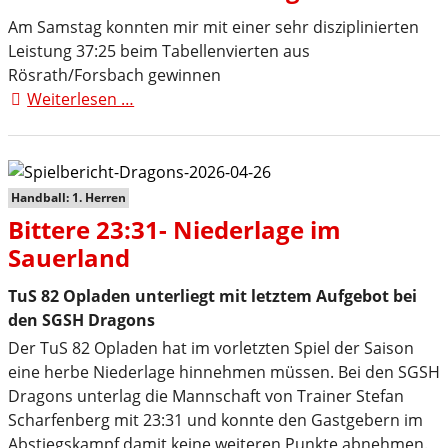
und
Abschied
Am Samstag konnten mir mit einer sehr disziplinierten
von
Leistung 37:25 beim Tabellenvierten aus
Trainer
Rösrath/Forsbach gewinnen
Scharfenberg
Weiterlesen …
Deutlicher
Auswärtssieg
in
Rösrath
Handball: 1. Herren
Bittere 23:31- Niederlage im
Sauerland
TuS 82 Opladen unterliegt mit letztem Aufgebot bei
den SGSH Dragons
Der TuS 82 Opladen hat im vorletzten Spiel der Saison
eine herbe Niederlage hinnehmen müssen. Bei den SGSH
Dragons unterlag die Mannschaft von Trainer Stefan
Scharfenberg mit 23:31 und konnte den Gastgebern im
Abstiegskampf damit keine weiteren Punkte abnehmen.