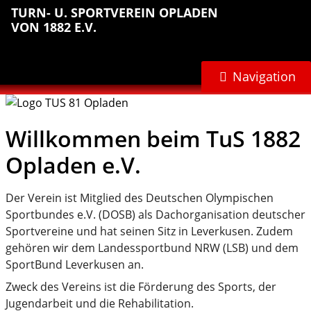
Sprungmarken
Inhalt
Hauptnavigation
Abteilungsnavigation
Fußbereich
TURN- U. SPORTVEREIN OPLADEN
anspringen
anspringen
anspringen
anspringen
VON 1882 E.V.
Navigation
Willkommen beim TuS 1882
Opladen e.V.
Der Verein ist Mitglied des Deutschen Olympischen
Sportbundes e.V. (DOSB) als Dachorganisation deutscher
Sportvereine und hat seinen Sitz in Leverkusen. Zudem
gehören wir dem Landessportbund NRW (LSB) und dem
SportBund Leverkusen an.
Zweck des Vereins ist die Förderung des Sports, der
Jugendarbeit und die Rehabilitation.