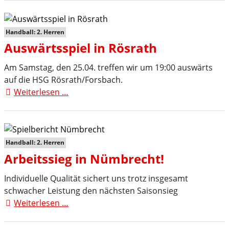
Opladen
vor
heißem
Handball: 2. Herren
Auswärtsspiel
Auswärtsspiel in Rösrath
in
Schalksmühle
Am Samstag, den 25.04. treffen wir um 19:00 auswärts
auf die HSG Rösrath/Forsbach.
Weiterlesen …
Auswärtsspiel
in
Rösrath
Handball: 2. Herren
Arbeitssieg in Nümbrecht!
Individuelle Qualität sichert uns trotz insgesamt
schwacher Leistung den nächsten Saisonsieg
Weiterlesen …
Arbeitssieg
in
Nümbrecht!