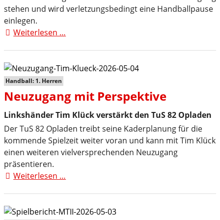
stehen und wird verletzungsbedingt eine Handballpause
einlegen.
Weiterlesen …
Abschied
von
Rückraum-
Ass
Oliver
Handball: 1. Herren
Dasburg
Neuzugang mit Perspektive
Linkshänder Tim Klück verstärkt den TuS 82 Opladen
Der TuS 82 Opladen treibt seine Kaderplanung für die
kommende Spielzeit weiter voran und kann mit Tim Klück
einen weiteren vielversprechenden Neuzugang
präsentieren.
Weiterlesen …
Neuzugang
mit
Perspektive