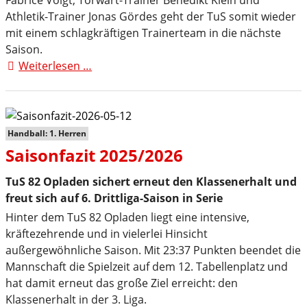
Fabrice Voigt, Torwart-Trainer Benedikt Klein und
Athletik-Trainer Jonas Gördes geht der TuS somit wieder
mit einem schlagkräftigen Trainerteam in die nächste
Saison.
Weiterlesen …
Neuer
Cheftrainer
für
den
TuS
Handball: 1. Herren
82
Saisonfazit 2025/2026
Opladen
TuS 82 Opladen sichert erneut den Klassenerhalt und
freut sich auf 6. Drittliga-Saison in Serie
Hinter dem TuS 82 Opladen liegt eine intensive,
kräftezehrende und in vielerlei Hinsicht
außergewöhnliche Saison. Mit 23:37 Punkten beendet die
Mannschaft die Spielzeit auf dem 12. Tabellenplatz und
hat damit erneut das große Ziel erreicht: den
Klassenerhalt in der 3. Liga.