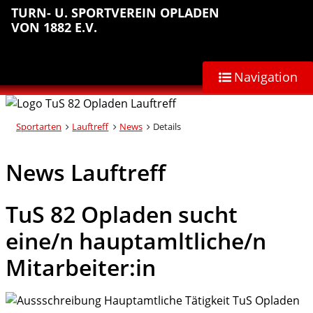
Sprungmarken
Inhalt
Hauptnavigation
Abteilungsnavigation
Fußbereich
TURN- U. SPORTVEREIN OPLADEN
anspringen
anspringen
anspringen
anspringen
VON 1882 E.V.
Navigation
Sportarten
Lauftreff
News
Details
News Lauftreff
TuS 82 Opladen sucht
eine/n hauptamltliche/n
Mitarbeiter:in