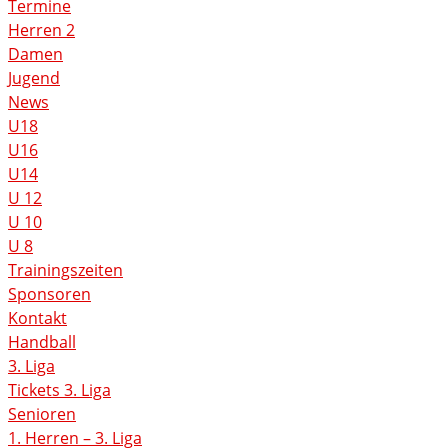
Termine
Herren 2
Damen
Jugend
News
U18
U16
U14
U 12
U 10
U 8
Trainingszeiten
Sponsoren
Kontakt
Handball
3. Liga
Tickets 3. Liga
Senioren
1. Herren – 3. Liga