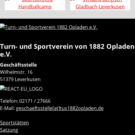
Turn- und Sportverein von 1882 Opladen
e.V.
Geschäftsstelle
Wilhelmstr. 16
51379 Leverkusen
Telefon: 02171 / 27666
E-Mail:
geschaeftsstelle[at]tus1882opladen.de
Navigation
Sportstätten
überspringen
Satzung