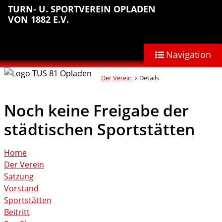
Sprungmarken
Inhalt
Hauptnavigation
Abteilungsnavigation
Fußbereich
TURN- U. SPORTVEREIN OPLADEN
anspringen
anspringen
anspringen
anspringen
VON 1882 E.V.
Navigation
Der Verein
Details
Noch keine Freigabe der
städtischen Sportstätten
Home
Der Verein
Satzung
Vorstand
Sportstätten
Beitritt