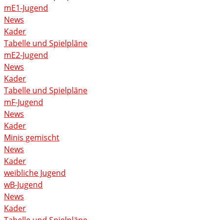
mE1-Jugend
News
Kader
Tabelle und Spielpläne
mE2-Jugend
News
Kader
Tabelle und Spielpläne
mF-Jugend
News
Kader
Minis gemischt
News
Kader
weibliche Jugend
wB-Jugend
News
Kader