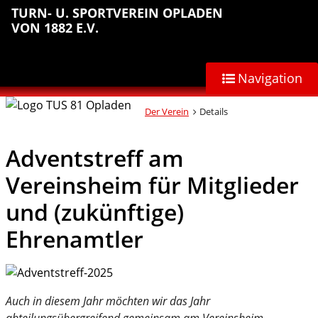
Sprungmarken
Inhalt
Hauptnavigation
Abteilungsnavigation
Fußbereich
TURN- U. SPORTVEREIN OPLADEN
anspringen
anspringen
anspringen
anspringen
VON 1882 E.V.
Navigation
Der Verein
Details
Adventstreff am
Vereinsheim für Mitglieder
und (zukünftige)
Ehrenamtler
Auch in diesem Jahr möchten wir das Jahr