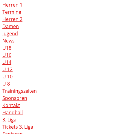
Herren 1
Termine
Herren 2
Damen
Jugend
News
U18
U16
U14
U 12
U 10
U 8
Trainingszeiten
Sponsoren
Kontakt
Handball
3. Liga
Tickets 3. Liga