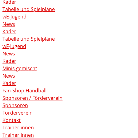
Kader
Tabelle und Spielpläne
wE-Jugend
News
Kader
Tabelle und Spielpläne
wF-Jugend
News
Kader
Minis gemischt
News
Kader
Fan-Shop Handball
Sponsoren / Förderverein
Sponsoren
Förderverein
Kontakt
Trainer:innen
Trainer:innen