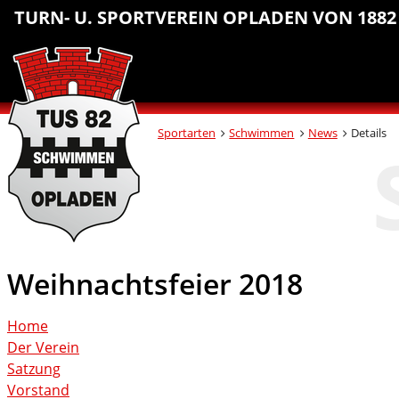
Sprungmarken
Inhalt
Hauptnavigation
Abteilungsnavigation
Fußbereich
TURN- U. SPORTVEREIN OPLADEN VON 1882 
anspringen
anspringen
anspringen
anspringen
Sportarten
Schwimmen
News
Details
Weihnachtsfeier 2018
Home
Der Verein
Satzung
Vorstand