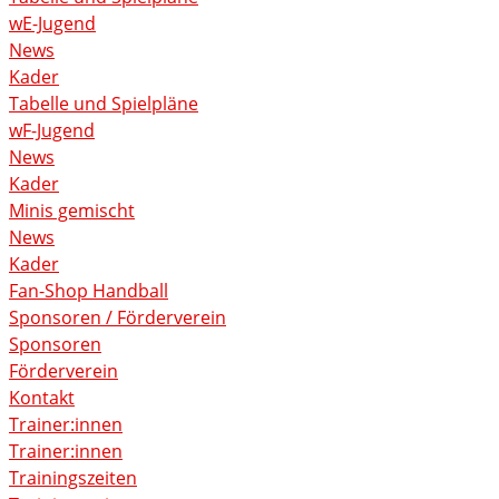
wE-Jugend
News
Kader
Tabelle und Spielpläne
wF-Jugend
News
Kader
Minis gemischt
News
Kader
Fan-Shop Handball
Sponsoren / Förderverein
Sponsoren
Förderverein
Kontakt
Trainer:innen
Trainer:innen
Trainingszeiten