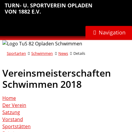
Sprungmarken
Inhalt
Hauptnavigation
Abteilungsnavigation
Fußbereich
TURN- U. SPORTVEREIN OPLADEN
anspringen
anspringen
anspringen
anspringen
VON 1882 E.V.
Navigation
Sportarten
Schwimmen
News
Details
Vereinsmeisterschaften
Schwimmen 2018
Home
Der Verein
Satzung
Vorstand
Sportstätten